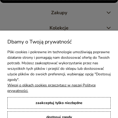
Zakupy
Kolekcje
Dbamy o Twoją prywatność
Moje konto
Pliki cookies i pokrewne im technologie umożliwiają poprawne
działanie strony i pomagają nam dostosować ofertę do Twoich
Pomoc
potrzeb. Możesz zaakceptować wykorzystanie przez nas
wszystkich tych plików i przejść do sklepu lub dostosować
Styl Mebli
użycie plików do swoich preferencji, wybierając opcję "Dostosuj
zgody".
Więcej o plikach cookies przeczytasz w naszej Polityce
Rodzaje drewna
prywatności.
zaakceptuj tylko niezbędne
Kontakt
dostosuj zgody
Karina Meble
: Ręcznie robione meble indyjskie, loftowe, industrialne i boho z