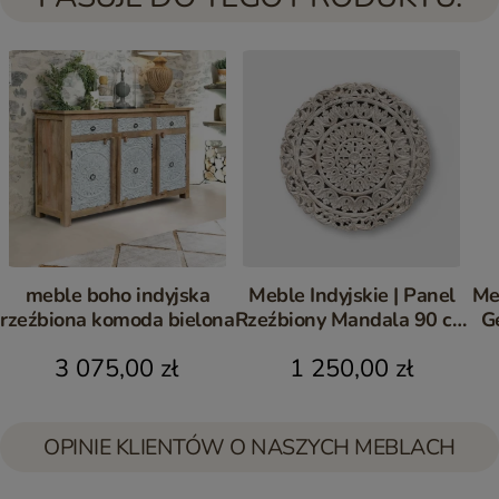
meble boho indyjska
Meble Indyjskie | Panel
Me
rzeźbiona komoda bielona
Rzeźbiony Mandala 90 cm
G
Mango Bielony
L
3 075,00 zł
1 250,00 zł
OPINIE KLIENTÓW O NASZYCH MEBLACH