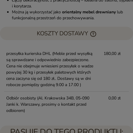
Łączy dekoracyjność z praktycznością – idealna do salonu, sypialni
i korytarza.
Można ją wykorzystać jako
orientalny mebel drewniany
lub
funkcjonalną przestrzeń do przechowywania.
KOSZTY DOSTAWY
przesyłka kurierska DHL
(Meble przed wysyłką
180,00 zł
są sprawdzane i odpowiednio zabezpieczone.
Cena nie obejmuje wniesieni przesyłek o wadze
powyżej 30 kg i przesyłek paletowych których
cena zaczyna się od 180 zł.. Dostawy są w dni
robocze pomiędzy godziną 9.00 a 17.00 )
Odbiór osobisty
(Al. Krakowska 34B, 05-090
0,00 zł
Janki k. Warszawy, prosimy o kontakt przed
odbiorem)
PASUJE DO TEGO PRODUKTU: