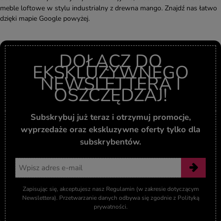
meble loftowe w stylu industrialny z drewna mango. Znajdź nas łatwo
dzięki mapie Google powyżej.
DOŁĄCZ DO
EKSKLUZYWNEGO
NEWSLETTERA I
OSZCZĘDZAJ!
Subskrybuj już teraz i otrzymuj promocje,
wyprzedaże oraz ekskluzywne oferty tylko dla
subskrybentów.
Adres email
Zapisując się, akceptujesz nasz Regulamin (w zakresie dotyczącym
Newslettera). Przetwarzanie danych odbywa się zgodnie z Polityką
prywatności.