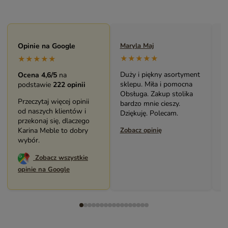
Opinie na Google
Maryla Maj
Monika Andrzejewska
★★★★★
★★★★★
★★★★★
Duży i piękny asortyment
Bardzo solidny, piękn
Ocena 4,6/5
na
sklepu. Miła i pomocna
mebel (biblioteczka).
podstawie
222 opinii
Obsługa. Zakup stolika
Świetny kontakt z
Przeczytaj więcej opinii
bardzo mnie cieszy.
pracownikami sklepu
od naszych klientów i
Dziękuję. Polecam.
Polecam serdecznie.
przekonaj się, dlaczego
Karina Meble to dobry
Zobacz opinię
Zobacz opinię
wybór.
Zobacz wszystkie
opinie na Google