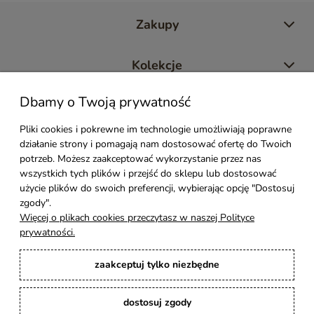
Zakupy
Kolekcje
Dbamy o Twoją prywatność
Moje konto
Pliki cookies i pokrewne im technologie umożliwiają poprawne
działanie strony i pomagają nam dostosować ofertę do Twoich
Pomoc
potrzeb. Możesz zaakceptować wykorzystanie przez nas
wszystkich tych plików i przejść do sklepu lub dostosować
Styl Mebli
użycie plików do swoich preferencji, wybierając opcję "Dostosuj
zgody".
Więcej o plikach cookies przeczytasz w naszej Polityce
Rodzaje drewna
prywatności.
zaakceptuj tylko niezbędne
Kontakt
dostosuj zgody
Karina Meble
: Ręcznie robione meble indyjskie, loftowe, industrialne i boho z