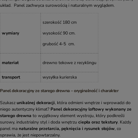
układ. Panel zachwyca surowością i naturalnym wyglądem.
szeroko
ść
180 cm
wymiary
wysokość 90 cm.
grubość 4-5 cm.
materiał
drewno tekowe z recyklingu
transport
wysyłka kurierska
Panel dekoracyjny ze starego drewna – oryginalność i charakter
Szukasz
unikalnej dekoracji
, która odmieni wnętrze i wprowadzi do
niego autentyczny klimat?
Panel dekoracyjny loftowy wykonany ze
starego drewna
to wyjątkowy element wystroju, który podkreśli
surowy, industrialny styl i doda wnętrzu
ciepła oraz tekstury
. Każdy
panel ma
naturalne przetarcia, pęknięcia i rysunek słojów
, co
sprawia, że jest niepowtarzalny.