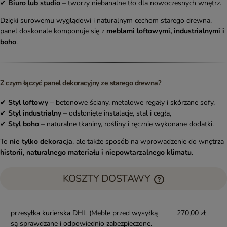
✔
Biuro lub studio
– tworzy niebanalne tło dla nowoczesnych wnętrz.
Dzięki surowemu wyglądowi i naturalnym cechom starego drewna,
panel doskonale komponuje się z
meblami loftowymi, industrialnymi i
boho
.
Z czym łączyć panel dekoracyjny ze starego drewna?
✔
Styl loftowy
– betonowe ściany, metalowe regały i skórzane sofy,
✔
Styl industrialny
– odsłonięte instalacje, stal i cegła,
✔
Styl boho
– naturalne tkaniny, rośliny i ręcznie wykonane dodatki.
To
nie tylko dekoracja
, ale także sposób na wprowadzenie do wnętrza
historii, naturalnego materiału i niepowtarzalnego klimatu
.
KOSZTY DOSTAWY
przesyłka kurierska DHL
(Meble przed wysyłką
270,00 zł
są sprawdzane i odpowiednio zabezpieczone.