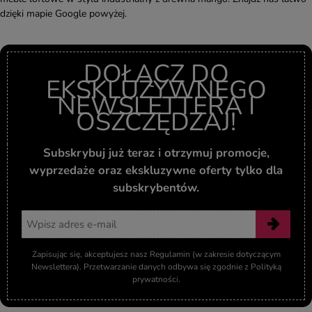
dzięki mapie Google powyżej.
DOŁĄCZ DO
EKSKLUZYWNEGO
NEWSLETTERA I
OSZCZĘDZAJ!
Subskrybuj już teraz i otrzymuj promocje,
wyprzedaże oraz ekskluzywne oferty tylko dla
subskrybentów.
Adres email
Zapisując się, akceptujesz nasz Regulamin (w zakresie dotyczącym
Newslettera). Przetwarzanie danych odbywa się zgodnie z Polityką
prywatności.