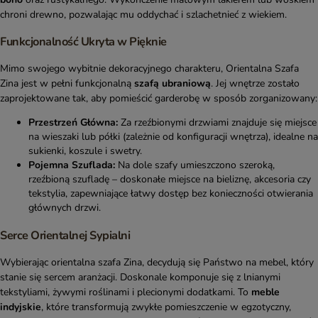
chroni drewno, pozwalając mu oddychać i szlachetnieć z wiekiem.
Funkcjonalność Ukryta w Pięknie
Mimo swojego wybitnie dekoracyjnego charakteru, Orientalna Szafa
Zina jest w pełni funkcjonalną
szafą ubraniową
. Jej wnętrze zostało
zaprojektowane tak, aby pomieścić garderobę w sposób zorganizowany:
Przestrzeń Główna:
Za rzeźbionymi drzwiami znajduje się miejsce
na wieszaki lub półki (zależnie od konfiguracji wnętrza), idealne na
sukienki, koszule i swetry.
Pojemna Szuflada:
Na dole szafy umieszczono szeroką,
rzeźbioną szufladę – doskonałe miejsce na bieliznę, akcesoria czy
tekstylia, zapewniające łatwy dostęp bez konieczności otwierania
głównych drzwi.
Serce Orientalnej Sypialni
Wybierając orientalna szafa Zina, decydują się Państwo na mebel, który
stanie się sercem aranżacji. Doskonale komponuje się z lnianymi
tekstyliami, żywymi roślinami i plecionymi dodatkami. To
meble
indyjskie
, które transformują zwykłe pomieszczenie w egzotyczny,