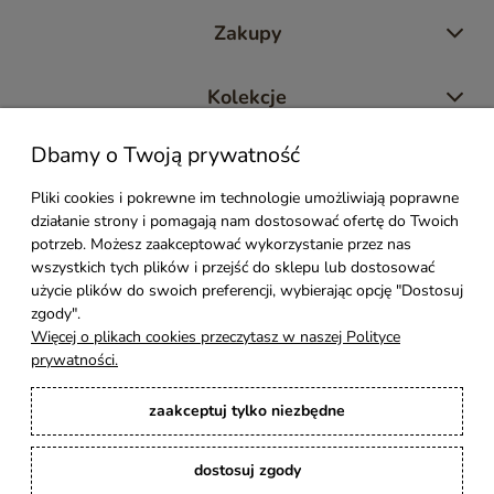
Zakupy
Kolekcje
Dbamy o Twoją prywatność
Moje konto
Pliki cookies i pokrewne im technologie umożliwiają poprawne
działanie strony i pomagają nam dostosować ofertę do Twoich
Pomoc
potrzeb. Możesz zaakceptować wykorzystanie przez nas
wszystkich tych plików i przejść do sklepu lub dostosować
Styl Mebli
użycie plików do swoich preferencji, wybierając opcję "Dostosuj
zgody".
Więcej o plikach cookies przeczytasz w naszej Polityce
Rodzaje drewna
prywatności.
zaakceptuj tylko niezbędne
Kontakt
dostosuj zgody
Karina Meble
: Ręcznie robione meble indyjskie, loftowe, industrialne i boho z
litego drewna. | Copyright © 2008–2026