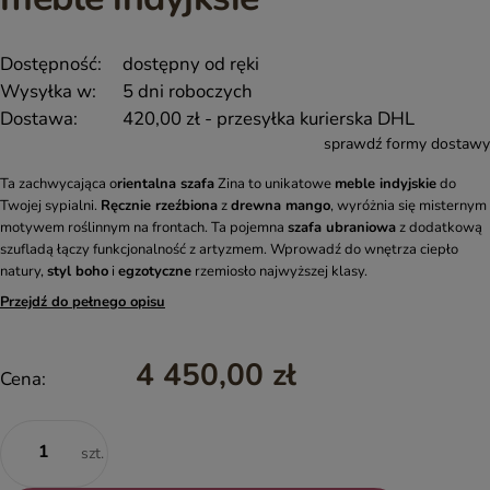
Dostępność:
dostępny od ręki
Wysyłka w:
5 dni roboczych
Dostawa:
420,00 zł
- przesyłka kurierska DHL
sprawdź formy dostawy
Ta zachwycająca o
rientalna szafa
Zina to unikatowe
meble indyjskie
do
Twojej sypialni.
Ręcznie rzeźbiona
z
drewna mango
, wyróżnia się misternym
motywem roślinnym na frontach. Ta pojemna
szafa ubraniowa
z dodatkową
szufladą łączy funkcjonalność z artyzmem. Wprowadź do wnętrza ciepło
natury,
styl boho
i
egzotyczne
rzemiosło najwyższej klasy.
Przejdź do pełnego opisu
4 450,00 zł
Cena:
szt.