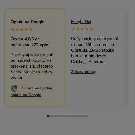
Maryla Maj
Opinie na Google
Monika Andrzejewska
M
★★★★★
★★★★★
★★★★★
Duży i piękny asortyment
Bardzo solidny, piękny
P
Ocena 4,6/5
na
sklepu. Miła i pomocna
mebel (biblioteczka).
o
podstawie
222 opinii
Obsługa. Zakup stolika
Świetny kontakt z
w
Przeczytaj więcej opinii
bardzo mnie cieszy.
pracownikami sklepu.
s
od naszych klientów i
Dziękuję. Polecam.
Polecam serdecznie.
z
przekonaj się, dlaczego
Zobacz opinię
Karina Meble to dobry
Zobacz opinię
Z
wybór.
Zobacz wszystkie
opinie na Google