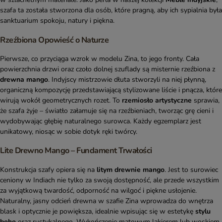
szafa ta została stworzona dla osób, które pragną, aby ich sypialnia była
sanktuarium spokoju, natury i piękna.
Rzeźbiona Opowieść o Naturze
Pierwsze, co przyciąga wzrok w modelu Zina, to jego fronty. Cała
powierzchnia drzwi oraz czoło dolnej szuflady są misternie rzeźbiona z
drewna mango
. Indyjscy mistrzowie dłuta stworzyli na niej płynną,
organiczną kompozycję przedstawiającą stylizowane liście i pnącza, które
wirują wokół geometrycznych rozet. To
rzemiosło artystyczne
sprawia,
że szafa żyje – światło załamuje się na rzeźbieniach, tworząc grę cieni i
wydobywając głębię naturalnego surowca. Każdy egzemplarz jest
unikatowy, niosąc w sobie dotyk ręki twórcy.
Lite Drewno Mango – Fundament Trwałości
Konstrukcja szafy opiera się na
litym drewnie mango
. Jest to surowiec
ceniony w Indiach nie tylko za swoją dostępność, ale przede wszystkim
za wyjątkową twardość, odporność na wilgoć i piękne usłojenie.
Naturalny, jasny odcień drewna w szafie Zina wprowadza do wnętrza
blask i optycznie je powiększa, idealnie wpisując się w estetykę
stylu
boho
oraz rustykalnego. Wykończenie matowym lakierem lub woskiem