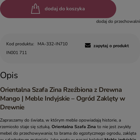
dodaj do koszyka
dodaj do przechowalni
Kod produktu:
MA-332-IN710
zapytaj o produkt
IN001 711
Opis
Orientalna Szafa Zina Rzeźbiona z Drewna
Mango | Meble Indyjskie – Ogród Zaklęty w
Drewnie
Zapraszamy do świata, w którym meble opowiadają historie, a
rzemiosło staje się sztuką.
Orientalna Szafa Zina
to nie jest zwykły
mebel do przechowywania; to brama do egzotycznego ogrodu, zaklęta
w szlachetnym materiale. Jako perła w naszej kolekcji
Meble indyjskie
,