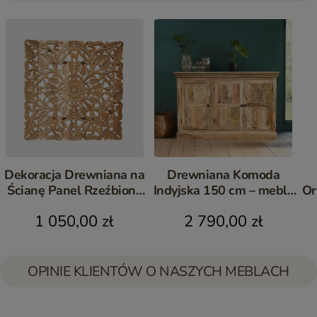
Dekoracja Drewniana na
Drewniana Komoda
Ścianę Panel Rzeźbiony
Indyjska 150 cm – meble
Or
Mango 90x90 cm
orientalne z drewna
1 050,00 zł
2 790,00 zł
mango
OPINIE KLIENTÓW O NASZYCH MEBLACH