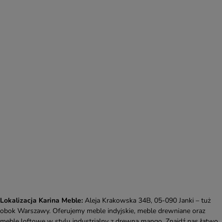
Lokalizacja Karina Meble:
Aleja Krakowska 34B, 05-090 Janki – tuż
obok Warszawy. Oferujemy meble indyjskie, meble drewniane oraz
meble loftowe w stylu industrialny z drewna mango. Znajdź nas łatwo