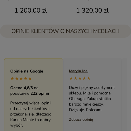
| Meble Indyjskie
styl orientalny
Ma
1 200,00 zł
1 320,00 zł
OPINIE KLIENTÓW O NASZYCH MEBLACH
Maryla Maj
Opinie na Google
Monika Andrzejewska
M
★★★★★
★★★★★
★★★★★
Duży i piękny asortyment
Bardzo solidny, piękny
P
Ocena 4,6/5
na
sklepu. Miła i pomocna
mebel (biblioteczka).
o
podstawie
222 opinii
Obsługa. Zakup stolika
Świetny kontakt z
w
Przeczytaj więcej opinii
bardzo mnie cieszy.
pracownikami sklepu.
s
od naszych klientów i
Dziękuję. Polecam.
Polecam serdecznie.
z
przekonaj się, dlaczego
Zobacz opinię
Karina Meble to dobry
Zobacz opinię
Z
wybór.