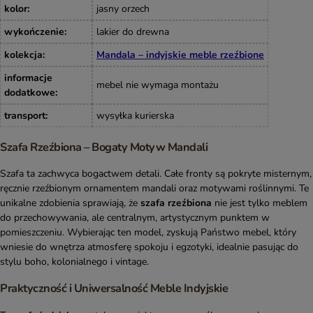
kolor
:
jasny orzech
wykończenie
:
lakier do drewna
kolekcja
:
Mandala – indyjskie meble rzeźbione
informacje
mebel nie wymaga montażu
dodatkowe
:
transport
:
wysyłka kurierska
Szafa Rzeźbiona – Bogaty Motyw Mandali
Szafa ta zachwyca bogactwem detali. Całe fronty są pokryte misternym,
ręcznie rzeźbionym ornamentem mandali oraz motywami roślinnymi. Te
unikalne zdobienia sprawiają, że
szafa rzeźbiona
nie jest tylko meblem
do przechowywania, ale centralnym, artystycznym punktem w
pomieszczeniu. Wybierając ten model, zyskują Państwo mebel, który
wniesie do wnętrza atmosferę spokoju i egzotyki, idealnie pasując do
stylu boho, kolonialnego i vintage.
Praktyczność i Uniwersalność Meble Indyjskie