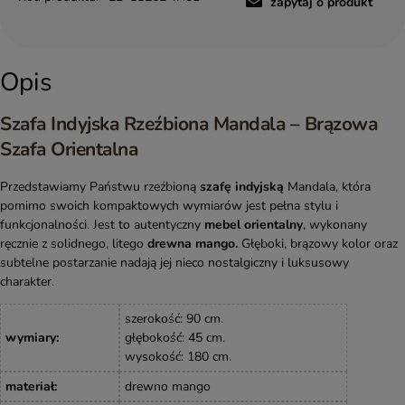
zapytaj o produkt
Opis
Szafa Indyjska Rzeźbiona Mandala – Brązowa
Szafa Orientalna
Przedstawiamy Państwu rzeźbioną
szafę indyjską
Mandala, która
pomimo swoich kompaktowych wymiarów jest pełna stylu i
funkcjonalności. Jest to autentyczny
mebel orientalny
, wykonany
ręcznie z solidnego, litego
drewna mango.
Głęboki, brązowy kolor oraz
subtelne postarzanie nadają jej nieco nostalgiczny i luksusowy
charakter.
szerokość: 90 cm.
wymiary
:
głębokość: 45 cm.
wysokość: 180 cm.
materiał
:
drewno mango