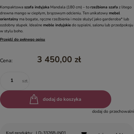
Kompaktowa
szafa indyjska
Mandala (180 cm) – to
rzeźbiona szafa
z litego
drewna mango w ciepłym, brązowym odcieniu. Ten unikatowy
mebel
orientalny
ma bogate, ręczne rzeźbienia i może służyć jako garderoba* lub
ozdobny słupek. Idealne
meble indyjskie
do sypialni, salonu lub przedpokoju
w stylu boho.
Przejdź do pełnego opisu
3 450,00 zł
Cena:
szt.
dodaj do koszyka
dodaj do przechowalni
Kod produktu:
LD-3326B-IN01