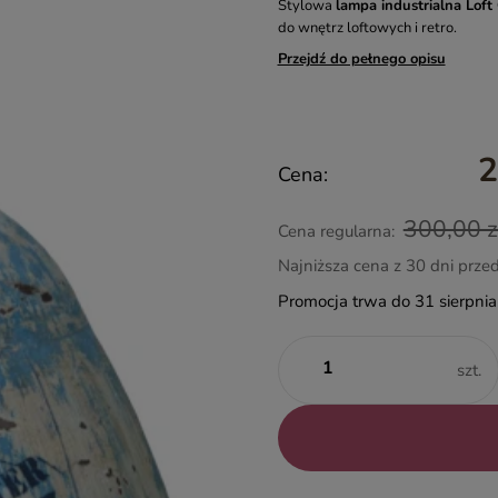
Stylowa
lampa industrialna Loft 
do wnętrz loftowych i retro.
Przejdź do pełnego opisu
2
Cena:
300,00 z
Cena regularna:
Najniższa cena z 30 dni prze
Promocja trwa do 31 sierpni
szt.