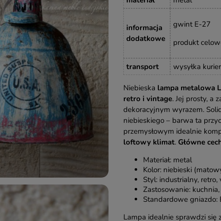
gwint E-27
informacja
dodatkowe
produkt celow
transport
wysyłka kurie
Niebieska
lampa metalowa Lo
retro i vintage
. Jej prosty, 
dekoracyjnym wyrazem. Soli
niebieskiego – barwa ta przy
przemysłowym idealnie komp
loftowy klimat
.
Główne cech
Materiał: metal
Kolor: niebieski (matow
Styl: industrialny, retro,
Zastosowanie: kuchnia, 
Standardowe gniazdo:
Lampa idealnie sprawdzi się