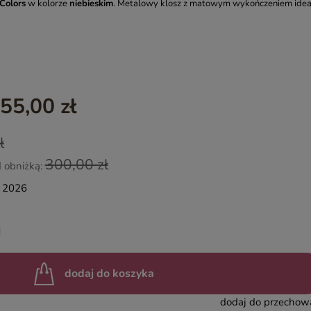
Colors
w kolorze
niebieskim
. Metalowy klosz z matowym wykończeniem idea
YASMIN – EGZOTYCZNE MEBLE DREWNIANE
INDIAN SUMMER – KOLOROWE MEBLE INDYJSKIE RZEŹBIO
BOHO LOCO – NATURALNE DREWNO RZEŹBIONE
MASALA – KOLOROWE MEBLE INDYJSKIE
55,00 zł
BINDI – MEBLE ORIENTALNE ZŁOTE
ł
300,00 zł
d obniżką:
a 2026
dodaj do koszyka
dodaj do przechow