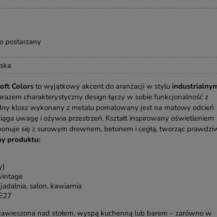
o postarzany
rska
ft Colors
to wyjątkowy akcent do aranżacji w stylu
industrialny
a zarazem charakterystyczny design łączy w sobie funkcjonalność z
dny klosz wykonany z metalu pomalowany jest na matowy odcień
ciąga uwagę i ożywia przestrzeń. Kształt inspirowany oświetleniem
onuje się z surowym drewnem, betonem i cegłą, tworząc prawdzi
y produktu:
y)
 vintage
jadalnia, salon, kawiarnia
 E27
 zawieszona nad stołem, wyspą kuchenną lub barem – zarówno w