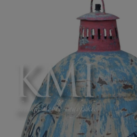
ROMA – MEBLE LOFTOWE MANGO I METAL
WESTPORT – LOFTOWE MEBLE VINTAGE
RIVERSIDE – POSTARZONE MEBLE LOFTOWE DREWNIANE
MILO – NOWOCZESNE MEBLE INDYJSKIE Z DREWNA MANGO