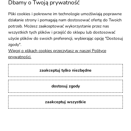
Dbamy o Twoją prywatność
Moje konto
Pliki cookies i pokrewne im technologie umożliwiają poprawne
działanie strony i pomagają nam dostosować ofertę do Twoich
Pomoc
potrzeb. Możesz zaakceptować wykorzystanie przez nas
wszystkich tych plików i przejść do sklepu lub dostosować
Styl Mebli
użycie plików do swoich preferencji, wybierając opcję "Dostosuj
zgody".
Więcej o plikach cookies przeczytasz w naszej Polityce
Rodzaje drewna
prywatności.
zaakceptuj tylko niezbędne
Kontakt
dostosuj zgody
Karina Meble
: Ręcznie robione meble indyjskie, loftowe, industrialne i boho z
litego drewna. | Copyright © 2008–2026
zaakceptuj wszystkie
pokaż pełną wersję strony
Sklep internetowy Shoper Premium