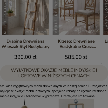
Drabina Drewniana
Krzesło Drewniane
L
Wieszak Styl Rustykalny
Rustykalne Cross
Postarzane Komplet 2 szt.
390,00 zł
585,00 zł
WYJĄTKOWE OKAZJE: MEBLE INDYJSKIE I
LOFTOWE W NIŻSZYCH CENACH
Szukasz wyjątkowych mebli drewnianych w lepszej cenie? Tu znajdziesz
najlepsze okazje: mebli loftowych, specjalne rabaty na ręcznie rzeźbione
meble indyjskie i sezonowe wyprzedaże. Oferta jest limitowana!