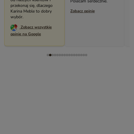
Dziękuję. Polecam.
Polecam serdecznie.
z
przekonaj się, dlaczego
Zobacz opinię
Karina Meble to dobry
Zobacz opinię
Z
wybór.
Zobacz wszystkie
opinie na Google