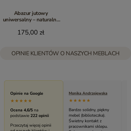
Abazur jutowy
uniwersalny – naturalny
abażur 45 cm
175,00 zł
OPINIE KLIENTÓW O NASZYCH MEBLACH
Maryla Maj
Opinie na Google
Monika Andrzejewska
M
★★★★★
★★★★★
★★★★★
Duży i piękny asortyment
Bardzo solidny, piękny
P
Ocena 4,6/5
na
sklepu. Miła i pomocna
mebel (biblioteczka).
o
podstawie
222 opinii
Obsługa. Zakup stolika
Świetny kontakt z
w
Przeczytaj więcej opinii
bardzo mnie cieszy.
pracownikami sklepu.
s
od naszych klientów i