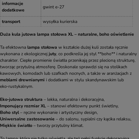
informacje
gwint e-27
dodatkowe
transport
wysyłka kurierska
Duża kula jutowa lampa stołowa XL – naturalne, boho oświetlenie
Ta efektowna
lampa stołowa
w kształcie dużej kuli została ręcznie
wykonana z ekologicznej
juty
, co podkreśla jej styl **boho** i naturalny
charakter. Ciepłe promienie światła przenikają przez plecioną strukturę,
tworząc przytulną atmosferę. Doskonale sprawdzi się na stolikach
kawowych, komodach lub szafkach nocnych, a także w aranżacjach z
meblami drewnianymi
i dodatkami w stylu skandynawskim lub
eko‑rustykalnym.
Eko‑jutowa struktura
– lekka, naturalna i dekoracyjna,
Imponujący rozmiar XL
– stanowi efektowny punkt świetlny,
Boho styl
– ręczne wykonanie i artystyczny design,
Uniwersalne zastosowanie
– do salonu, sypialni czy kącika relaksu,
Miękkie światło
– tworzy przytulny klimat.
To lampa, która nie tylko oświetla, ale też pełni funkcję dekoracyjną.