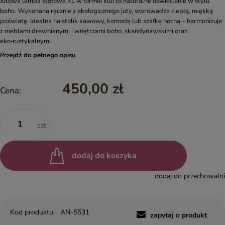
Jutowa lampa stołowa XL w formie kuli to naturalne oświetlenie w stylu
boho. Wykonana ręcznie z ekologicznego juty, wprowadza ciepłą, miękką
poświatę. Idealna na stolik kawowy, komodę lub szafkę nocną – harmonizuje
z meblami drewnianymi i wnętrzami boho, skandynawskimi oraz
eko‑rustykalnymi.
Przejdź do pełnego opisu
450,00 zł
Cena:
szt.
dodaj do koszyka
dodaj do przechowalni
Kod produktu:
AN-5531
zapytaj o produkt