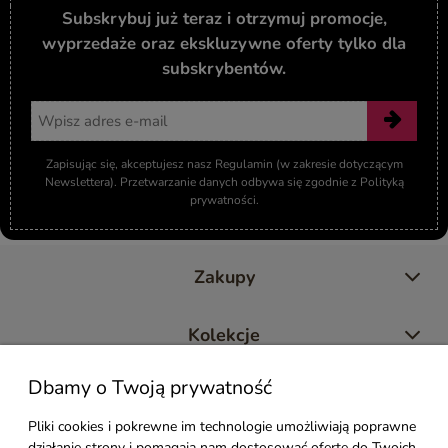
Subskrybuj już teraz i otrzymuj promocje,
wyprzedaże oraz ekskluzywne oferty tylko dla
subskrybentów.
Adres email
Zapisując się, akceptujesz nasz Regulamin (w zakresie dotyczącym
Newslettera). Przetwarzanie danych odbywa się zgodnie z Polityką
prywatności.
Zakupy
Kolekcje
Dbamy o Twoją prywatność
Moje konto
Pliki cookies i pokrewne im technologie umożliwiają poprawne
działanie strony i pomagają nam dostosować ofertę do Twoich