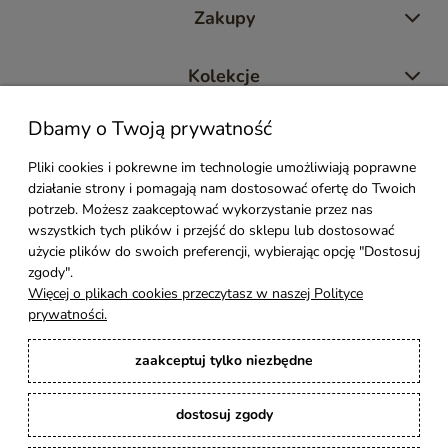
Zakupy
Kolekcje
Dbamy o Twoją prywatność
Moje konto
Pliki cookies i pokrewne im technologie umożliwiają poprawne
działanie strony i pomagają nam dostosować ofertę do Twoich
Pomoc
potrzeb. Możesz zaakceptować wykorzystanie przez nas
wszystkich tych plików i przejść do sklepu lub dostosować
Styl Mebli
użycie plików do swoich preferencji, wybierając opcję "Dostosuj
zgody".
Więcej o plikach cookies przeczytasz w naszej Polityce
Rodzaje drewna
prywatności.
zaakceptuj tylko niezbędne
Kontakt
dostosuj zgody
Karina Meble
: Ręcznie robione meble indyjskie, loftowe, industrialne i boho z
litego drewna. | Copyright © 2008–2026