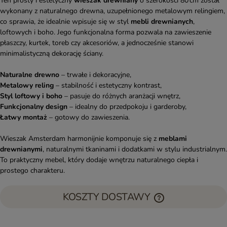
Ten prosty i estetyczny
wieszak drewniany
o szerokości 80 cm został
wykonany z naturalnego drewna, uzupełnionego metalowym relingiem,
co sprawia, że idealnie wpisuje się w styl
mebli drewnianych
,
loftowych i boho. Jego funkcjonalna forma pozwala na zawieszenie
płaszczy, kurtek, toreb czy akcesoriów, a jednocześnie stanowi
minimalistyczną dekorację ściany.
Naturalne drewno
– trwałe i dekoracyjne,
Metalowy reling
– stabilność i estetyczny kontrast,
Styl loftowy i boho
– pasuje do różnych aranżacji wnętrz,
Funkcjonalny design
– idealny do przedpokoju i garderoby,
Łatwy montaż
– gotowy do zawieszenia.
Wieszak Amsterdam harmonijnie komponuje się z
meblami
drewnianymi
, naturalnymi tkaninami i dodatkami w stylu industrialnym.
To praktyczny mebel, który dodaje wnętrzu naturalnego ciepła i
prostego charakteru.
KOSZTY DOSTAWY