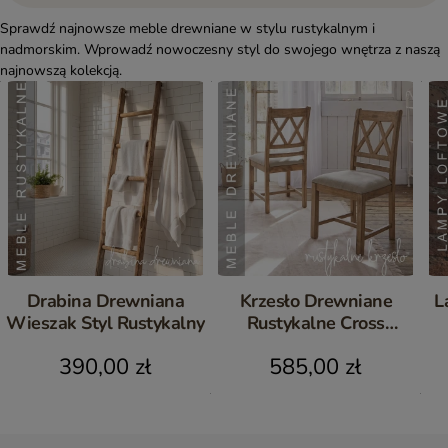
Sprawdź najnowsze meble drewniane w stylu rustykalnym i
nadmorskim. Wprowadź nowoczesny styl do swojego wnętrza z naszą
najnowszą kolekcją.
Drabina Drewniana
Krzesło Drewniane
L
Wieszak Styl Rustykalny
Rustykalne Cross
Postarzane Komplet 2 szt.
390,00 zł
585,00 zł