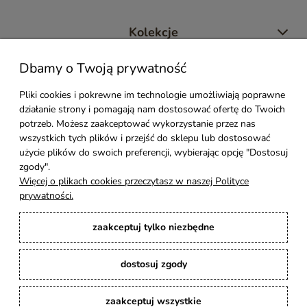
Kolekcje
Dbamy o Twoją prywatność
Moje konto
Pliki cookies i pokrewne im technologie umożliwiają poprawne
działanie strony i pomagają nam dostosować ofertę do Twoich
Pomoc
potrzeb. Możesz zaakceptować wykorzystanie przez nas
wszystkich tych plików i przejść do sklepu lub dostosować
Styl Mebli
użycie plików do swoich preferencji, wybierając opcję "Dostosuj
zgody".
Więcej o plikach cookies przeczytasz w naszej Polityce
Rodzaje drewna
prywatności.
zaakceptuj tylko niezbędne
Kontakt
dostosuj zgody
Karina Meble
: Ręcznie robione meble indyjskie, loftowe, industrialne i boho z
litego drewna. | Copyright © 2008–2026
zaakceptuj wszystkie