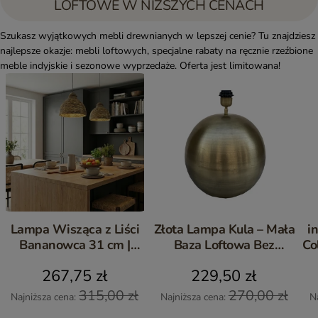
LOFTOWE W NIŻSZYCH CENACH
Szukasz wyjątkowych mebli drewnianych w lepszej cenie? Tu znajdziesz
najlepsze okazje: mebli loftowych, specjalne rabaty na ręcznie rzeźbione
meble indyjskie i sezonowe wyprzedaże. Oferta jest limitowana!
Lampa Wisząca z Liści
Złota Lampa Kula – Mała
i
Bananowca 31 cm |
Baza Loftowa Bez
Co
Naturalne Drewno Boho
Abażura
267,75 zł
229,50 zł
315,00 zł
270,00 zł
Najniższa cena:
Najniższa cena:
N