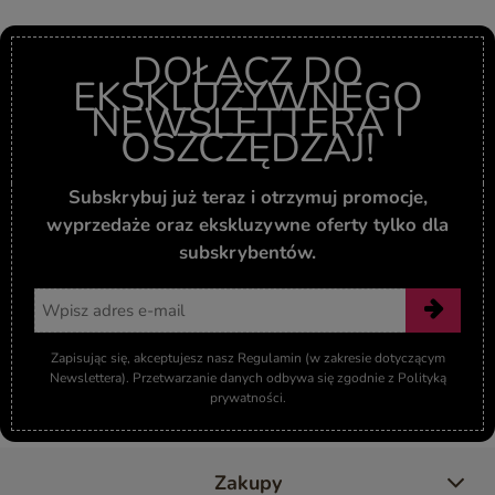
DOŁĄCZ DO
EKSKLUZYWNEGO
NEWSLETTERA I
OSZCZĘDZAJ!
Subskrybuj już teraz i otrzymuj promocje,
wyprzedaże oraz ekskluzywne oferty tylko dla
subskrybentów.
Adres email
Zapisując się, akceptujesz nasz Regulamin (w zakresie dotyczącym
Newslettera). Przetwarzanie danych odbywa się zgodnie z Polityką
prywatności.
Zakupy