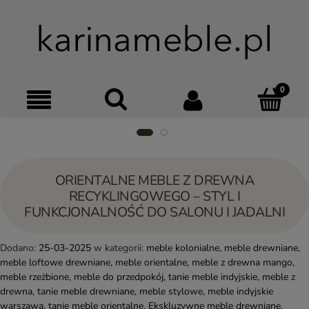
Szukaj
Moje kon
Menu
Ko
ORIENTALNE MEBLE Z DREWNA
RECYKLINGOWEGO – STYL I
FUNKCJONALNOŚĆ DO SALONU I JADALNI
Dodano:
25-03-2025
w kategorii:
meble kolonialne
,
meble drewniane
,
meble loftowe drewniane
,
meble orientalne
,
meble z drewna mango
,
meble rzeżbione
,
meble do przedpokój
,
tanie meble indyjskie
,
meble z
drewna
,
tanie meble drewniane
,
meble stylowe
,
meble indyjskie
warszawa
,
tanie meble orientalne
,
Ekskluzywne meble drewniane
,