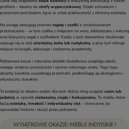
Obok niej znajdziemy
stolik kawowy
o masywnej konstrukcji z niskim
profilem – idealny do
strefy wypoczynkowej
. Dzięki schowkom i
przestrzeni pod blatem, łączy w sobie praktyczność z etniczną estetyką.
Na uwagę zasługują również
regały i szafki
o zróżnicowanym
przeznaczeniu – w tym szafka z miejscem na wino, biblioteczka z witryną
oraz klasyczny regał z szufladami. Każdy z tych elementów doskonale
wpisuje się w styl
orientalny, boho lub rustykalny
, a przy tym oferuje
miejsce na książki, dekoracje i codzienne przedmioty.
Rattanowe kosze i naturalne dodatki dodatkowo ocieplają całość,
nadając wnętrzu przytulności i ręcznie robionego uroku. Tego typu
akcenty świetnie uzupełniają przestrzeń, podkreślając jej ekologiczny i
artystyczny charakter.
Ta kolekcja to idealny wybór dla tych, którzy chcą urządzić
salon lub
jadalnię
w sposób
niebanalny, ciepły i funkcjonalny
. To meble, które
łączą
estetykę, trwałość i indywidualny styl
– stworzone, by
opowiadać historie i służyć przez pokolenia.
WYJĄTKOWE OKAZJE: MEBLE INDYJSKIE I