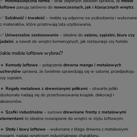
✅
Minimalistyczna forma
– brak zbędnych zdobień sprawia, że
meble
loftowe
pasują zarówno do
nowoczesnych, jak i klasycznych wnętrz
.
✅
Solidność i trwałość
– meble są odporne na uszkodzenia i wykonane
z materiałów, które przetrwają lata użytkowania.
✅
Uniwersalne zastosowanie
– idealne do
salonu, sypialni, biura czy
jadalni
, a nawet do wnętrz komercyjnych, jak restauracje czy hotele.
Jakie meble loftowe wybrać?
🔹
Komody loftowe
– połączenie
drewna mango i metalowych
uchwytów
sprawia, że świetnie sprawdzają się w salonie, przedpokoju
czy sypialni.
🔹
Regały metalowe z drewnianymi półkami
– otwarte półki
doskonale nadają się do przechowywania książek, dekoracji i
akcesoriów.
🔹
Szafki industrialne
– surowe
drewniane fronty z metalowymi
elementami
to idealne rozwiązanie do wnętrz w stylu loftowym.
🔹
Stoły i ławy loftowe
– wykonane z litego drewna z metalowymi
nogami, nadają wnętrzom industrialnego charakteru.