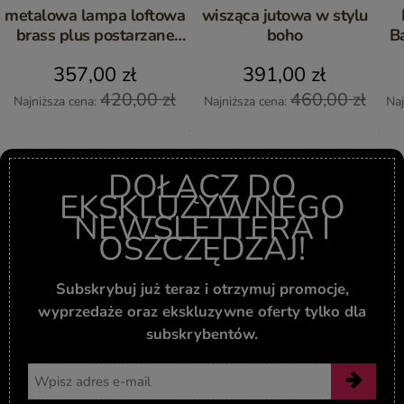
metalowa lampa loftowa
wisząca jutowa w stylu
brass plus postarzane
boho
B
drewno
357,00 zł
391,00 zł
420,00 zł
460,00 zł
Najniższa cena:
Najniższa cena:
Naj
DOŁĄCZ DO
EKSKLUZYWNEGO
NEWSLETTERA I
OSZCZĘDZAJ!
Subskrybuj już teraz i otrzymuj promocje,
wyprzedaże oraz ekskluzywne oferty tylko dla
subskrybentów.
Adres email