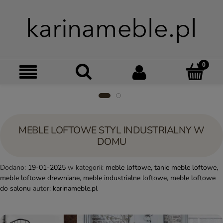
Szukaj
Moje kon
Menu
Ko
MEBLE LOFTOWE STYL INDUSTRIALNY W
DOMU
Dodano:
19-01-2025
w kategorii:
meble loftowe
,
tanie meble loftowe
,
meble loftowe drewniane
,
meble industrialne loftowe
,
meble loftowe
do salonu
autor:
karinameble.pl