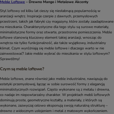
Meble Loftowe
– Drewno Mango i Metalowe Akcenty
Styl loftowy od kilku lat cieszy się niesłabnącą popularnością w
aranżacji wnętrz. Inspiracje czerpie z dawnych, przemysłowych
przestrzeni, takich jak fabryki czy magazyny, które zostały zaadaptowane
na mieszkania. Charakterystyczne dla tego stylu są surowe materiały,
minimalistyczne formy oraz otwarte, przestronne pomieszczenia. Meble
loftowe stanowią kluczowy element takiej aranżacji, wnosząc do
wnętrza nie tylko funkcjonalność, ale także wyjątkowy, industrialny
klimat. Czym wyróżniają się meble loftowe i dlaczego warto w nie
zainwestować? Jakie meble wybrać do mieszkania w stylu loftowym?
Sprawdźmy!
Czym są meble loftowe?
Meble loftowe, znane również jako meble industrialne, nawiązują do
estetyki przemysłowej, łącząc w sobie surowość formy z elegancją
minimalistycznych rozwiązań. Często wykonane są z metalu i drewna,
co nadaje im niepowtarzalny charakter. W projektach mebli loftowych
dominują proste, geometryczne kształty, a materiały, z których są
wykonane, zazwyczaj celowo eksponują swoją naturalną strukturę –
drewno z widocznym usłojeniem i metal z matowym wykończeniem.