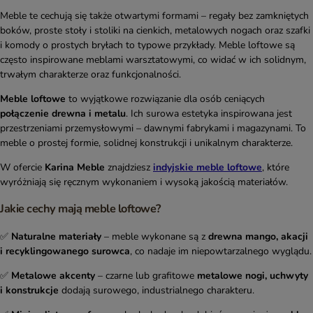
Meble te cechują się także otwartymi formami – regały bez zamkniętych
boków, proste stoły i stoliki na cienkich, metalowych nogach oraz szafki
i komody o prostych bryłach to typowe przykłady. Meble loftowe są
często inspirowane meblami warsztatowymi, co widać w ich solidnym,
trwałym charakterze oraz funkcjonalności.
Meble loftowe
to wyjątkowe rozwiązanie dla osób ceniących
połączenie drewna i metalu
. Ich surowa estetyka inspirowana jest
przestrzeniami przemysłowymi – dawnymi fabrykami i magazynami. To
meble o prostej formie, solidnej konstrukcji i unikalnym charakterze.
W ofercie
Karina Meble
znajdziesz
indyjskie meble loftowe
, które
wyróżniają się ręcznym wykonaniem i wysoką jakością materiałów.
Jakie cechy mają meble loftowe?
✅
Naturalne materiały
– meble wykonane są z
drewna mango, akacji
i recyklingowanego surowca
, co nadaje im niepowtarzalnego wyglądu.
✅
Metalowe akcenty
– czarne lub grafitowe
metalowe nogi, uchwyty
i konstrukcje
dodają surowego, industrialnego charakteru.