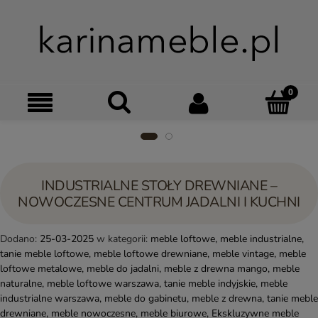
Szukaj
Moje kon
Menu
Ko
INDUSTRIALNE STOŁY DREWNIANE –
NOWOCZESNE CENTRUM JADALNI I KUCHNI
Dodano:
25-03-2025
w kategorii:
meble loftowe
,
meble industrialne
,
tanie meble loftowe
,
meble loftowe drewniane
,
meble vintage
,
meble
loftowe metalowe
,
meble do jadalni
,
meble z drewna mango
,
meble
naturalne
,
meble loftowe warszawa
,
tanie meble indyjskie
,
meble
industrialne warszawa
,
meble do gabinetu
,
meble z drewna
,
tanie meble
drewniane
,
meble nowoczesne
,
meble biurowe
,
Ekskluzywne meble