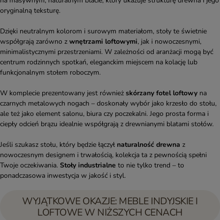
na masywnym, naturalnym blacie, który ukazuje strukturę drewna i jego
oryginalną teksturę.
Dzięki neutralnym kolorom i surowym materiałom, stoły te świetnie
współgrają zarówno z
wnętrzami loftowymi
, jak i nowoczesnymi,
minimalistycznymi przestrzeniami. W zależności od aranżacji mogą być
centrum rodzinnych spotkań, eleganckim miejscem na kolację lub
funkcjonalnym stołem roboczym.
W komplecie prezentowany jest również
skórzany fotel loftowy
na
czarnych metalowych nogach – doskonały wybór jako krzesło do stołu,
ale też jako element salonu, biura czy poczekalni. Jego prosta forma i
ciepły odcień brązu idealnie współgrają z drewnianymi blatami stołów.
Jeśli szukasz stołu, który będzie łączył
naturalność drewna
z
nowoczesnym designem i trwałością, kolekcja ta z pewnością spełni
Twoje oczekiwania.
Stoły industrialne
to nie tylko trend – to
ponadczasowa inwestycja w jakość i styl.
WYJĄTKOWE OKAZJE: MEBLE INDYJSKIE I
LOFTOWE W NIŻSZYCH CENACH