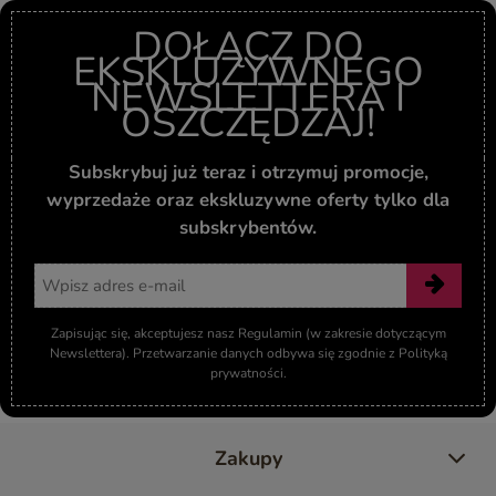
DOŁĄCZ DO
EKSKLUZYWNEGO
NEWSLETTERA I
OSZCZĘDZAJ!
Subskrybuj już teraz i otrzymuj promocje,
wyprzedaże oraz ekskluzywne oferty tylko dla
subskrybentów.
Adres email
Zapisując się, akceptujesz nasz Regulamin (w zakresie dotyczącym
Newslettera). Przetwarzanie danych odbywa się zgodnie z Polityką
prywatności.
Zakupy