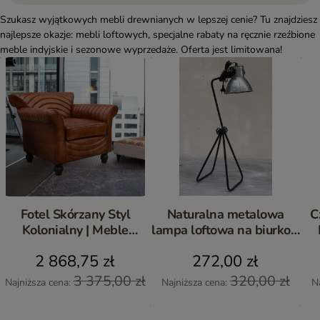
Szukasz wyjątkowych mebli drewnianych w lepszej cenie? Tu znajdziesz
najlepsze okazje: mebli loftowych, specjalne rabaty na ręcznie rzeźbione
meble indyjskie i sezonowe wyprzedaże. Oferta jest limitowana!
Fotel Skórzany Styl
Naturalna metalowa
C
Kolonialny | Meble
lampa loftowa na biurko –
Loftowe
styl industrialny
2 868,75 zł
272,00 zł
3 375,00 zł
320,00 zł
Najniższa cena:
Najniższa cena:
N