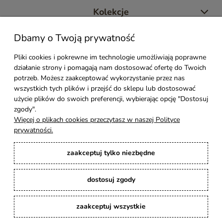
Kolekcje
Dbamy o Twoją prywatność
Moje konto
Pliki cookies i pokrewne im technologie umożliwiają poprawne
działanie strony i pomagają nam dostosować ofertę do Twoich
Pomoc
potrzeb. Możesz zaakceptować wykorzystanie przez nas
wszystkich tych plików i przejść do sklepu lub dostosować
Styl Mebli
użycie plików do swoich preferencji, wybierając opcję "Dostosuj
zgody".
Więcej o plikach cookies przeczytasz w naszej Polityce
Rodzaje drewna
prywatności.
zaakceptuj tylko niezbędne
Kontakt
dostosuj zgody
Karina Meble
: Ręcznie robione meble indyjskie, loftowe, industrialne i boho z
litego drewna. | Copyright © 2008–2026
zaakceptuj wszystkie