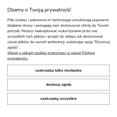
Dbamy o Twoją prywatność
Moje konto
Pliki cookies i pokrewne im technologie umożliwiają poprawne
działanie strony i pomagają nam dostosować ofertę do Twoich
Pomoc
potrzeb. Możesz zaakceptować wykorzystanie przez nas
wszystkich tych plików i przejść do sklepu lub dostosować
Styl Mebli
użycie plików do swoich preferencji, wybierając opcję "Dostosuj
zgody".
Więcej o plikach cookies przeczytasz w naszej Polityce
Rodzaje drewna
prywatności.
zaakceptuj tylko niezbędne
Kontakt
dostosuj zgody
Karina Meble
: Ręcznie robione meble indyjskie, loftowe, industrialne i boho z
litego drewna. | Copyright © 2008–2026
zaakceptuj wszystkie
pokaż pełną wersję strony