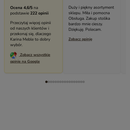
Duży i piękny asortyment
B
Ocena 4,6/5
na
sklepu. Miła i pomocna
m
podstawie
222 opinii
Obsługa. Zakup stolika
Ś
Przeczytaj więcej opinii
bardzo mnie cieszy.
p
od naszych klientów i
Dziękuję. Polecam.
P
przekonaj się, dlaczego
Karina Meble to dobry
Zobacz opinię
Z
wybór.
Zobacz wszystkie
opinie na Google