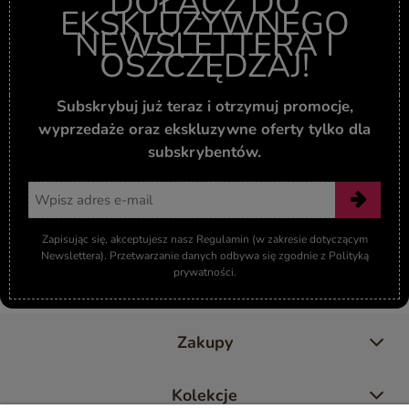
DOŁĄCZ DO
EKSKLUZYWNEGO
NEWSLETTERA I
OSZCZĘDZAJ!
Subskrybuj już teraz i otrzymuj promocje,
wyprzedaże oraz ekskluzywne oferty tylko dla
subskrybentów.
Adres email
Zapisując się, akceptujesz nasz Regulamin (w zakresie dotyczącym
Newslettera). Przetwarzanie danych odbywa się zgodnie z Polityką
prywatności.
Zakupy
Kolekcje