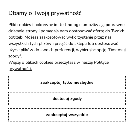
Dbamy o Twoją prywatność
Moje konto
Pliki cookies i pokrewne im technologie umożliwiają poprawne
działanie strony i pomagają nam dostosować ofertę do Twoich
Pomoc
potrzeb. Możesz zaakceptować wykorzystanie przez nas
wszystkich tych plików i przejść do sklepu lub dostosować
Styl Mebli
użycie plików do swoich preferencji, wybierając opcję "Dostosuj
zgody".
Więcej o plikach cookies przeczytasz w naszej Polityce
Rodzaje drewna
prywatności.
zaakceptuj tylko niezbędne
Kontakt
dostosuj zgody
Karina Meble
: Ręcznie robione meble indyjskie, loftowe, industrialne i boho z
litego drewna. | Copyright © 2008–2026
zaakceptuj wszystkie
pokaż pełną wersję strony