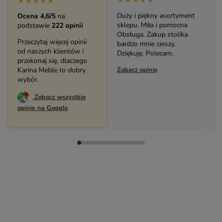
★★★★★
★★★★★
★★★★★
Duży i piękny asortyment
Bardzo solidny, piękny
P
Ocena 4,6/5
na
sklepu. Miła i pomocna
mebel (biblioteczka).
o
podstawie
222 opinii
Obsługa. Zakup stolika
Świetny kontakt z
w
Przeczytaj więcej opinii
bardzo mnie cieszy.
pracownikami sklepu.
s
od naszych klientów i
Dziękuję. Polecam.
Polecam serdecznie.
z
przekonaj się, dlaczego
Zobacz opinię
Karina Meble to dobry
Zobacz opinię
Z
wybór.
Zobacz wszystkie
opinie na Google