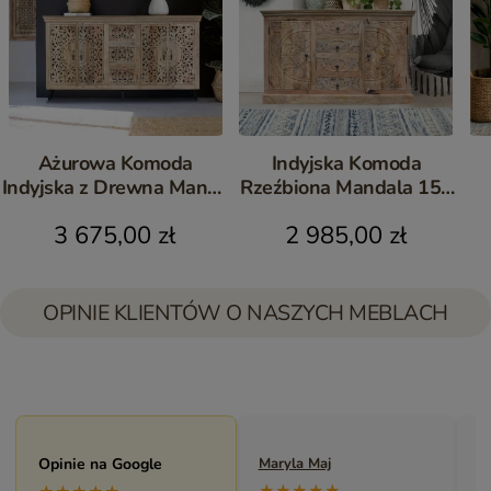
Ażurowa Komoda
Indyjska Komoda
Indyjska z Drewna Mango
Rzeźbiona Mandala 150
195 cm | Meble
cm | Meble z Drewna
O
3 675,00 zł
2 985,00 zł
Orientalne
Mango
OPINIE KLIENTÓW O NASZYCH MEBLACH
Maryla Maj
Opinie na Google
Monika Andrzejewska
M