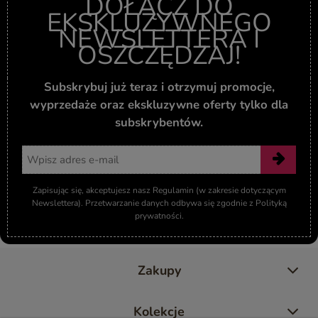
DOŁĄCZ DO
EKSKLUZYWNEGO
NEWSLETTERA I
OSZCZĘDZAJ!
Subskrybuj już teraz i otrzymuj promocje,
wyprzedaże oraz ekskluzywne oferty tylko dla
subskrybentów.
Adres email
Zapisując się, akceptujesz nasz Regulamin (w zakresie dotyczącym
Newslettera). Przetwarzanie danych odbywa się zgodnie z Polityką
prywatności.
Zakupy
Kolekcje