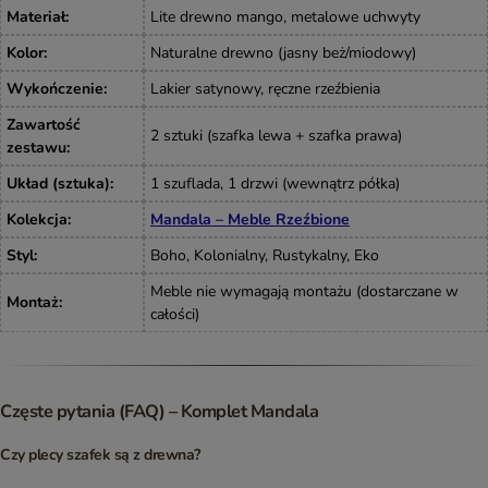
Materiał
:
Lite drewno mango, metalowe uchwyty
Kolor
:
Naturalne drewno (jasny beż/miodowy)
Wykończenie
:
Lakier satynowy, ręczne rzeźbienia
Zawartość
2 sztuki (szafka lewa + szafka prawa)
zestawu
:
Układ (sztuka)
:
1 szuflada, 1 drzwi (wewnątrz półka)
Kolekcja
:
Mandala – Meble Rzeźbione
Styl
:
Boho, Kolonialny, Rustykalny, Eko
Meble nie wymagają montażu (dostarczane w
Montaż
:
całości)
Częste pytania (FAQ) – Komplet Mandala
Czy plecy szafek są z drewna?