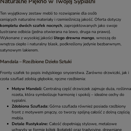
Naturalne Piękno w Twojej Sypialni
Ten wyjątkowy zestaw mebli to rozwiązanie dla osób
ceniących naturalne materiały i rzemieślniczą jakość. Oferta dotyczy
kompletu dwóch szafek nocnych
, zaprojektowanych jako swoje
lustrzane odbicia (jedna otwierana na lewo, druga na prawo).
Wykonane z wysokiej jakości
litego drewna mango
, wnoszą do
wnętrza ciepło i naturalny blask, podkreślony jedynie bezbarwnym,
satynowym lakierem.
Mandala – Rzeźbione Dzieło Sztuki
Fronty szafek to popis indyjskiego snycerstwa. Zarówno drzwiczki, jak i
czoła szuflad zdobią głębokie, ręczne rzeźbienia:
Motyw Mandali:
Centralną część drzwiczek zajmuje duża, roślinna
rozeta, która symbolizuje harmonię i spokój – idealne cechy do
sypialni.
Zdobiona Szuflada:
Górna szuflada również posiada rzeźbiony
front z motywem pnączy, co tworzy spójną całość z dolną częścią
mebla.
Detale Rustykalne:
Całość dopełniają stylowe, metalowe
uchwyty w formie kółek (kołatek) oraz tradycyjne, drewniane