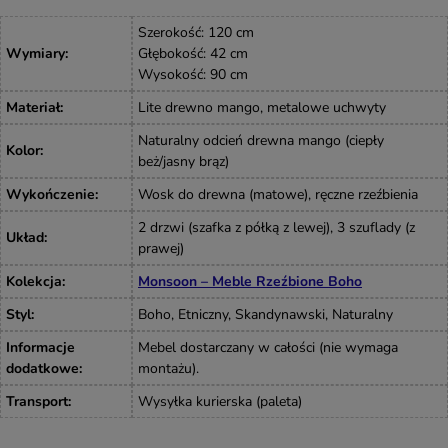
Szerokość: 120 cm
Wymiary
:
Głębokość: 42 cm
Wysokość: 90 cm
Materiał
:
Lite drewno mango, metalowe uchwyty
Naturalny odcień drewna mango (ciepły
Kolor
:
beż/jasny brąz)
Wykończenie
:
Wosk do drewna (matowe), ręczne rzeźbienia
2 drzwi (szafka z półką z lewej), 3 szuflady (z
Układ
:
prawej)
Kolekcja
:
Monsoon – Meble Rzeźbione Boho
Styl
:
Boho, Etniczny, Skandynawski, Naturalny
Informacje
Mebel dostarczany w całości (nie wymaga
dodatkowe
:
montażu).
Transport
:
Wysyłka kurierska (paleta)