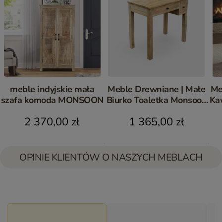
meble indyjskie mała
Meble Drewniane | Małe
Me
szafa komoda MONSOON
Biurko Toaletka Monsoon
Ka
Mango 90 cm
2 370,00 zł
1 365,00 zł
OPINIE KLIENTÓW O NASZYCH MEBLACH