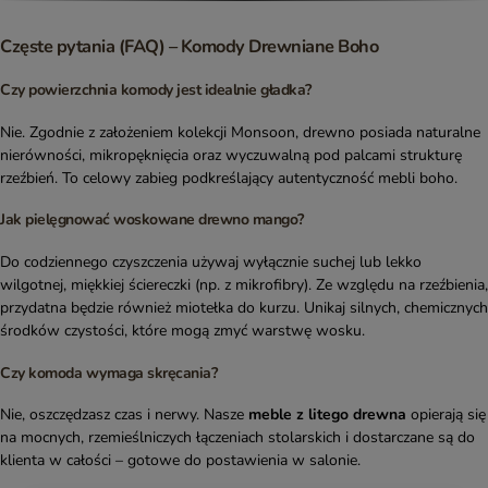
Częste pytania (FAQ) – Komody Drewniane Boho
Czy powierzchnia komody jest idealnie gładka?
Nie. Zgodnie z założeniem kolekcji Monsoon, drewno posiada naturalne
nierówności, mikropęknięcia oraz wyczuwalną pod palcami strukturę
rzeźbień. To celowy zabieg podkreślający autentyczność mebli boho.
Jak pielęgnować woskowane drewno mango?
Do codziennego czyszczenia używaj wyłącznie suchej lub lekko
wilgotnej, miękkiej ściereczki (np. z mikrofibry). Ze względu na rzeźbienia,
przydatna będzie również miotełka do kurzu. Unikaj silnych, chemicznych
środków czystości, które mogą zmyć warstwę wosku.
Czy komoda wymaga skręcania?
Nie, oszczędzasz czas i nerwy. Nasze
meble z litego drewna
opierają się
na mocnych, rzemieślniczych łączeniach stolarskich i dostarczane są do
klienta w całości – gotowe do postawienia w salonie.