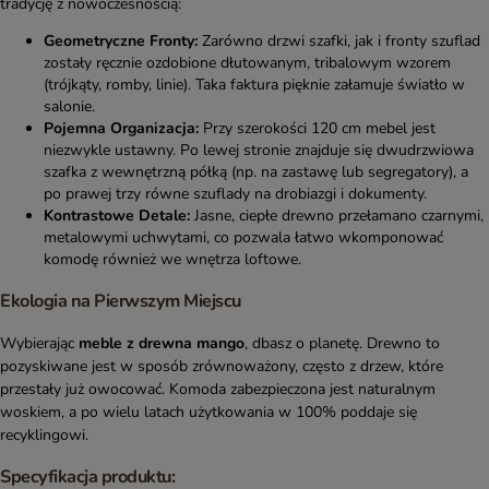
tradycję z nowoczesnością:
Geometryczne Fronty:
Zarówno drzwi szafki, jak i fronty szuflad
zostały ręcznie ozdobione dłutowanym, tribalowym wzorem
(trójkąty, romby, linie). Taka faktura pięknie załamuje światło w
salonie.
Pojemna Organizacja:
Przy szerokości 120 cm mebel jest
niezwykle ustawny. Po lewej stronie znajduje się dwudrzwiowa
szafka z wewnętrzną półką (np. na zastawę lub segregatory), a
po prawej trzy równe szuflady na drobiazgi i dokumenty.
Kontrastowe Detale:
Jasne, ciepłe drewno przełamano czarnymi,
metalowymi uchwytami, co pozwala łatwo wkomponować
komodę również we wnętrza loftowe.
Ekologia na Pierwszym Miejscu
Wybierając
meble z drewna mango
, dbasz o planetę. Drewno to
pozyskiwane jest w sposób zrównoważony, często z drzew, które
przestały już owocować. Komoda zabezpieczona jest naturalnym
woskiem, a po wielu latach użytkowania w 100% poddaje się
recyklingowi.
Specyfikacja produktu: