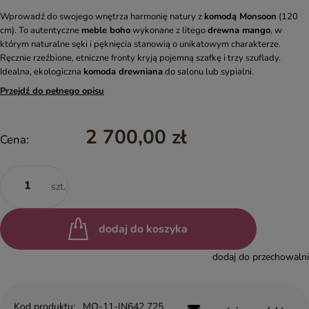
Wprowadź do swojego wnętrza harmonię natury z
komodą Monsoon
(120
cm). To autentyczne
meble boho
wykonane z litego
drewna mango
, w
którym naturalne sęki i pęknięcia stanowią o unikatowym charakterze.
Ręcznie rzeźbione, etniczne fronty kryją pojemną szafkę i trzy szuflady.
Idealna, ekologiczna
komoda drewniana
do salonu lub sypialni.
Przejdź do pełnego opisu
2 700,00 zł
Cena:
szt.
dodaj do koszyka
dodaj do przechowalni
Kod produktu:
MO-11-IN642 725