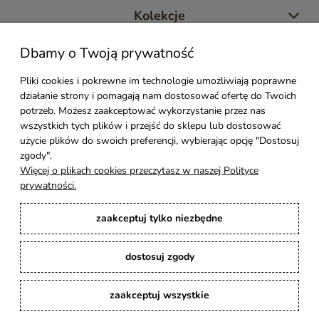
Kolekcje
Dbamy o Twoją prywatność
Moje konto
Pliki cookies i pokrewne im technologie umożliwiają poprawne
działanie strony i pomagają nam dostosować ofertę do Twoich
Pomoc
potrzeb. Możesz zaakceptować wykorzystanie przez nas
wszystkich tych plików i przejść do sklepu lub dostosować
Styl Mebli
użycie plików do swoich preferencji, wybierając opcję "Dostosuj
zgody".
Więcej o plikach cookies przeczytasz w naszej Polityce
Rodzaje drewna
prywatności.
zaakceptuj tylko niezbędne
Kontakt
dostosuj zgody
Karina Meble
: Ręcznie robione meble indyjskie, loftowe, industrialne i boho z
litego drewna. | Copyright © 2008–2026
zaakceptuj wszystkie