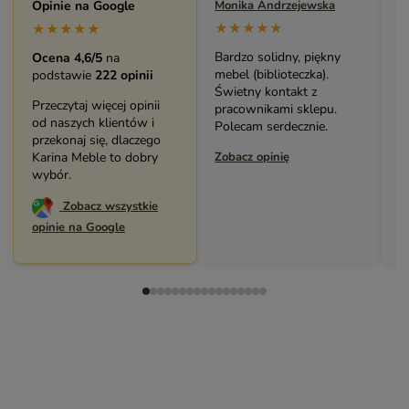
Maryla Maj
Opinie na Google
Monika Andrzejewska
M
★★★★★
★★★★★
★★★★★
Duży i piękny asortyment
Bardzo solidny, piękny
P
Ocena 4,6/5
na
sklepu. Miła i pomocna
mebel (biblioteczka).
o
podstawie
222 opinii
Obsługa. Zakup stolika
Świetny kontakt z
w
Przeczytaj więcej opinii
bardzo mnie cieszy.
pracownikami sklepu.
s
od naszych klientów i
Dziękuję. Polecam.
Polecam serdecznie.
z
przekonaj się, dlaczego
Zobacz opinię
Karina Meble to dobry
Zobacz opinię
Z
wybór.
Zobacz wszystkie
opinie na Google