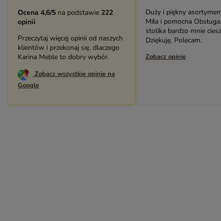
Duży i piękny asortyment sklepu.
Bardzo solidny, piękny 
Ocena 4,6/5
na podstawie
222
Miła i pomocna Obsługa. Zakup
(biblioteczka). Świetny k
opinii
stolika bardzo mnie cieszy.
pracownikami sklepu. P
Przeczytaj więcej opinii od naszych
Dziękuję. Polecam.
serdecznie.
klientów i przekonaj się, dlaczego
Zobacz opinię
Karina Meble to dobry wybór.
Zobacz opinię
Zobacz wszystkie opinie na
Google