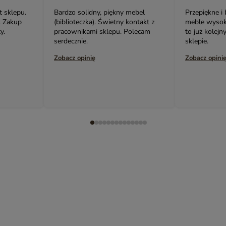
mebel
Przepiękne i bardzo oryginalne
Serdecznie p
ontakt z
meble wysokiej jakości! Ta szafka,
meble. Cały
olecam
to już kolejny mój zakup w tym
urządzamy m
sklepie.
Karina.
Zobacz opinię
Zobacz opini