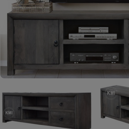
ROMA – MEBLE LOFTOWE MANGO I METAL
WESTPORT – LOFTOWE MEBLE VINTAGE
RIVERSIDE – POSTARZONE MEBLE LOFTOWE DREWNIANE
MILO – NOWOCZESNE MEBLE INDYJSKIE Z DREWNA MANGO