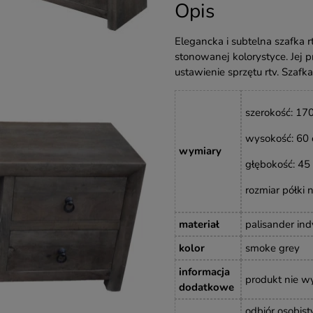
Opis
Elegancka i subtelna szafka r
stonowanej kolorystyce. Jej 
ustawienie sprzętu rtv. Szaf
szerokość: 17
wysokość: 60 
wymiary
głębokość: 45
rozmiar półki
materiał
palisander ind
kolor
smoke grey
informacja
produkt nie 
dodatkowe
odbiór osobist