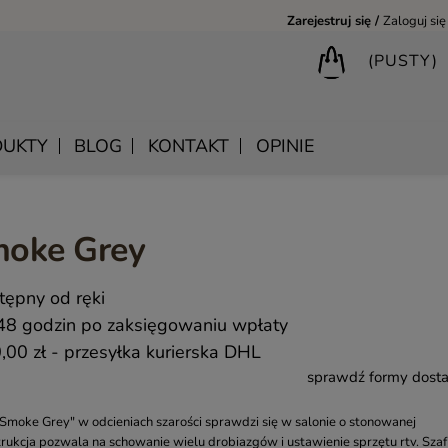
Zarejestruj się
Zaloguj się
(PUSTY)
UKTY
BLOG
KONTAKT
OPINIE
moke Grey
BIURKA DREWNIANE
SHANTI – DREWNIANE MEBLE RZEŹBIONE
SKRZYNIE DREWNIANE
tępny od ręki
BIBLIOTECZKI DREWNIANE
MANDALA – INDYJSKIE MEBLE RZEŹBIONE
LUSTRA DREWNIANE
48 godzin po zaksięgowaniu wpłaty
MEBLE BOHO SKANDYNAWSKIE – DREWNIANE NATURAL
WIESZAKI DREWNIANE
,00 zł
- przesyłka kurierska DHL
MONSOON – MEBLE RZEŹBIONE BOHO NOWOCZESNE
KONSOLE DREWNIANE
sprawdź formy dost
SAHARA – MEBLE VINTAGE LOFT
SAFFRON – MEBLE INDYJSKIE I ORIENTALNE
"Smoke Grey" w odcieniach szarości sprawdzi się w salonie o stonowanej
trukcja pozwala na schowanie wielu drobiazgów i ustawienie sprzętu rtv. Sza
CHAKRA – MEBLE LOFTOWE DREWNIANE