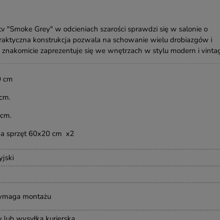
tv "Smoke Grey" w odcieniach szarości sprawdzi się w salonie o
praktyczna konstrukcja pozwala na schowanie wielu drobiazgów i
ka znakomicie zaprezentuje się we wnętrzach w stylu modern i vinta
0 cm
cm.
 cm.
 na sprzęt 60x20 cm x2
yjski
wymaga montażu
y lub wysyłka kurierska