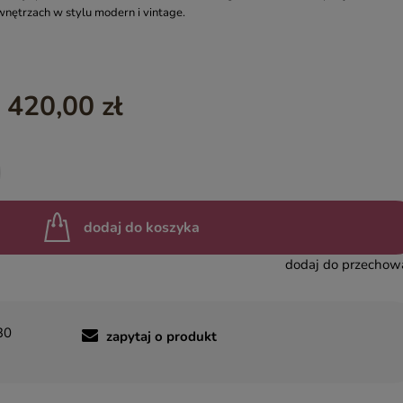
wnętrzach w stylu modern i vintage.
YASMIN – EGZOTYCZNE MEBLE DREWNIANE
INDIAN SUMMER – KOLOROWE MEBLE INDYJSKIE RZEŹBIO
BOHO LOCO – NATURALNE DREWNO RZEŹBIONE
 420,00 zł
MASALA – KOLOROWE MEBLE INDYJSKIE
BINDI – MEBLE ORIENTALNE ZŁOTE
dodaj do koszyka
dodaj do przechow
30
zapytaj o produkt