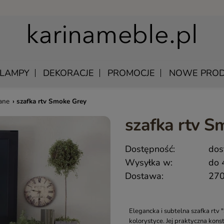
LAMPY
DEKORACJE
PROMOCJE
NOWE PROD
ane
›
szafka rtv Smoke Grey
szafka rtv S
U
EWNIANE
MANGO – MEBLE Z LITEGO DREWNA NATURALNE
ŁÓŻKA DREWNIANE
Dostępność:
dos
LU
KAWOWE
MEBLE Z PALISANDRU INDYJSKIEGO
SZAFKI NOCNE DREWNIANE
Wysyłka w:
do 
DREWNIANE
MEBLE INDYJSKIE Z AKACJI
SZAFY DREWNIANE
Dostawa:
270
KI WISZĄCE
QUEEN – KLASYCZNE MEBLE DREWNIANE
Y SKÓRZANE
MEBLE RUSTYKALNE DREWNIANE
 UNIKATOWE
HAMPTON ISLAND – MEBLE W STYLU HAMPTON
Elegancka i subtelna szafka rtv 
kolorystyce. Jej praktyczna kons