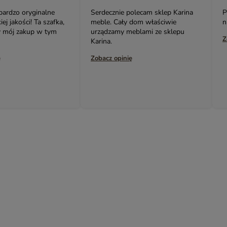
olecam sklep Karina
Polecam. Bardzo oryginalne i
B
 dom właściwie
niedrogie meble i nie tylko 👍👍👍
s
eblami ze sklepu
p
Zobacz opinię
ł
ę
Z