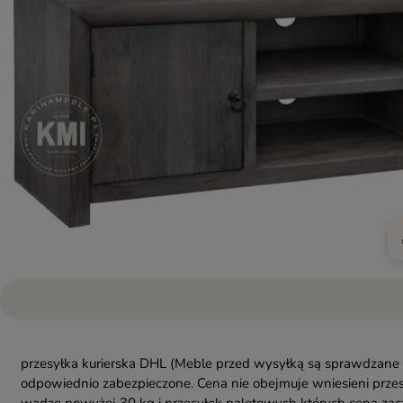
przesyłka kurierska DHL
(Meble przed wysyłką są sprawdzane 
odpowiednio zabezpieczone. Cena nie obejmuje wniesieni przes
wadze powyżej 30 kg i przesyłek paletowych których cena zac