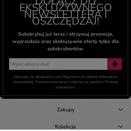
DOŁĄCZ DO
EKSKLUZYWNEGO
NEWSLETTERA I
OSZCZĘDZAJ!
Subskrybuj już teraz i otrzymuj promocje,
wyprzedaże oraz ekskluzywne oferty tylko dla
subskrybentów.
Adres email
Zapisując się, akceptujesz nasz Regulamin (w zakresie dotyczącym
Newslettera). Przetwarzanie danych odbywa się zgodnie z Polityką
prywatności.
Zakupy
Kolekcje