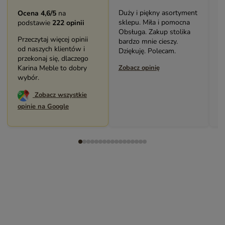
Duży i piękny asortyment
B
Ocena 4,6/5
na
sklepu. Miła i pomocna
m
podstawie
222 opinii
Obsługa. Zakup stolika
Ś
Przeczytaj więcej opinii
bardzo mnie cieszy.
p
od naszych klientów i
Dziękuję. Polecam.
P
przekonaj się, dlaczego
Karina Meble to dobry
Zobacz opinię
Z
wybór.
Zobacz wszystkie
opinie na Google