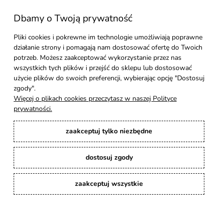
Dbamy o Twoją prywatność
Moje konto
Pliki cookies i pokrewne im technologie umożliwiają poprawne
działanie strony i pomagają nam dostosować ofertę do Twoich
Pomoc
potrzeb. Możesz zaakceptować wykorzystanie przez nas
wszystkich tych plików i przejść do sklepu lub dostosować
Styl Mebli
użycie plików do swoich preferencji, wybierając opcję "Dostosuj
zgody".
Więcej o plikach cookies przeczytasz w naszej Polityce
Rodzaje drewna
prywatności.
zaakceptuj tylko niezbędne
Kontakt
dostosuj zgody
Karina Meble
: Ręcznie robione meble indyjskie, loftowe, industrialne i boho z
litego drewna. | Copyright © 2008–2026
zaakceptuj wszystkie
pokaż pełną wersję strony