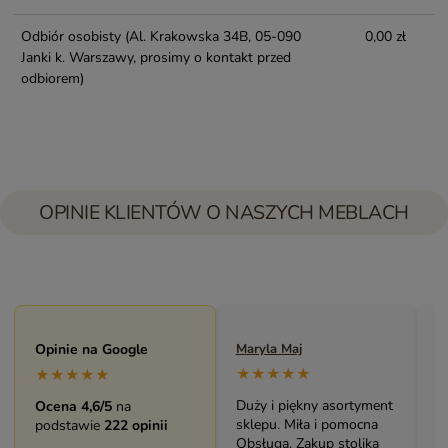
Odbiór osobisty
(Al. Krakowska 34B, 05-090
0,00 zł
Janki k. Warszawy, prosimy o kontakt przed
odbiorem)
OPINIE KLIENTÓW O NASZYCH MEBLACH
Opinie na Google
Maryla Maj
M
★★★★★
★★★★★
Duży i piękny asortyment
B
Ocena 4,6/5
na
sklepu. Miła i pomocna
m
podstawie
222 opinii
Obsługa. Zakup stolika
Ś