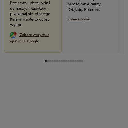
Przeczytaj więcej opinii
bardzo mnie cieszy.
p
od naszych klientów i
Dziękuję. Polecam.
P
przekonaj się, dlaczego
Karina Meble to dobry
Zobacz opinię
Z
wybór.
Zobacz wszystkie
opinie na Google