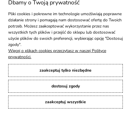
Dbamy o Twoją prywatność
Moje konto
Pliki cookies i pokrewne im technologie umożliwiają poprawne
działanie strony i pomagają nam dostosować ofertę do Twoich
Pomoc
potrzeb. Możesz zaakceptować wykorzystanie przez nas
wszystkich tych plików i przejść do sklepu lub dostosować
Styl Mebli
użycie plików do swoich preferencji, wybierając opcję "Dostosuj
zgody".
Więcej o plikach cookies przeczytasz w naszej Polityce
Rodzaje drewna
prywatności.
zaakceptuj tylko niezbędne
Kontakt
dostosuj zgody
Karina Meble
: Ręcznie robione meble indyjskie, loftowe, industrialne i boho z
litego drewna. | Copyright © 2008–2026
zaakceptuj wszystkie
pokaż pełną wersję strony
Sklep internetowy Shoper Premium