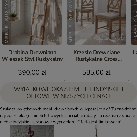
Drabina Drewniana
Krzesło Drewniane
L
Wieszak Styl Rustykalny
Rustykalne Cross
Postarzane Komplet 2 szt.
390,00 zł
585,00 zł
WYJĄTKOWE OKAZJE: MEBLE INDYJSKIE I
LOFTOWE W NIŻSZYCH CENACH
Szukasz wyjątkowych mebli drewnianych w lepszej cenie? Tu znajdziesz
najlepsze okazje: mebli loftowych, specjalne rabaty na ręcznie rzeźbione
meble indyjskie i sezonowe wyprzedaże. Oferta jest limitowana!