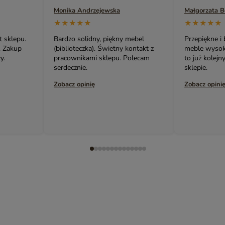
Monika Andrzejewska
Małgorzata 
★★★★★
★★★★★
t sklepu.
Bardzo solidny, piękny mebel
Przepiękne i
. Zakup
(biblioteczka). Świetny kontakt z
meble wysokie
y.
pracownikami sklepu. Polecam
to już kolej
serdecznie.
sklepie.
Zobacz opinię
Zobacz opini