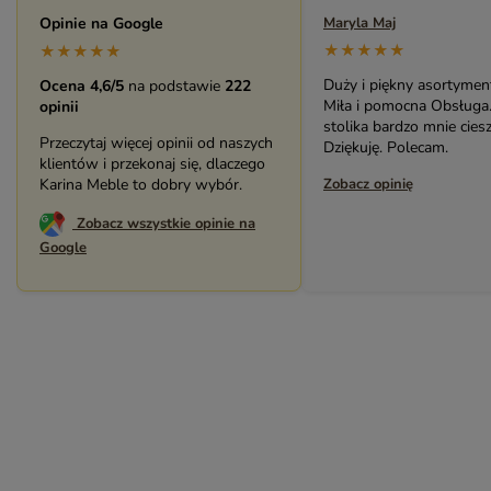
ROMA – MEBLE LOFTOWE MANGO I METAL
Opinie na Google
Maryla Maj
★★★★★
WESTPORT – LOFTOWE MEBLE VINTAGE
★★★★★
RIVERSIDE – POSTARZONE MEBLE LOFTOWE DREWNIANE
Duży i piękny asortymen
Ocena 4,6/5
na podstawie
222
Miła i pomocna Obsługa
opinii
MILO – NOWOCZESNE MEBLE INDYJSKIE Z DREWNA MANGO
stolika bardzo mnie ciesz
Przeczytaj więcej opinii od naszych
Dziękuję. Polecam.
klientów i przekonaj się, dlaczego
Karina Meble to dobry wybór.
Zobacz opinię
Zobacz wszystkie opinie na
Google