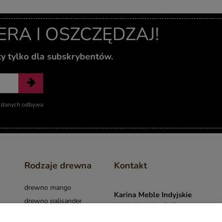
A I OSZCZĘDZAJ!
ty tylko dla subskrybentów.
ie danych odbywa
Rodzaje drewna
Kontakt
drewno mango
Karina Meble Indyjskie
drewno palisander
Al. Krakowska 34B
drewno akacja
05-090 Janki k.