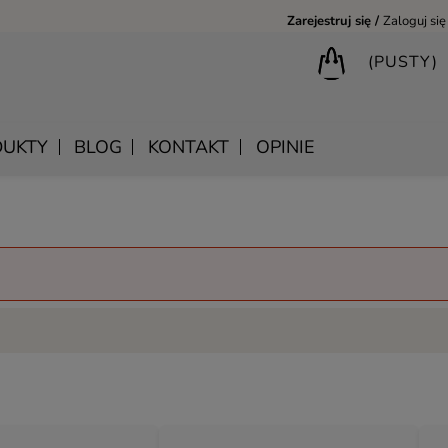
Zarejestruj się
Zaloguj się
(PUSTY)
UKTY
BLOG
KONTAKT
OPINIE
BIURKA DREWNIANE
SHANTI – DREWNIANE MEBLE RZEŹBIONE
LUSTRA DREWNIANE
BIBLIOTECZKI DREWNIANE
MANDALA – INDYJSKIE MEBLE RZEŹBIONE
SKRZYNIE DREWNIANE
MEBLE BOHO SKANDYNAWSKIE – DREWNIANE NATURAL
KONSOLE DREWNIANE
MONSOON – MEBLE RZEŹBIONE BOHO NOWOCZESNE
WIESZAKI DREWNIANE
SAHARA – MEBLE VINTAGE LOFT
SAFFRON – MEBLE INDYJSKIE I ORIENTALNE
CHAKRA – MEBLE LOFTOWE DREWNIANE