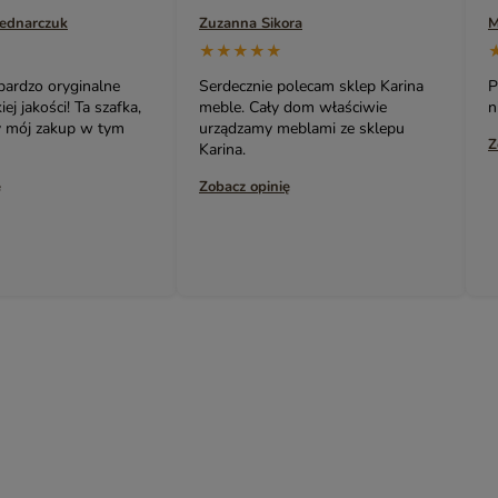
Bednarczuk
Zuzanna Sikora
M
YASMIN – EGZOTYCZNE MEBLE DREWNIANE
★★★★★
INDIAN SUMMER – KOLOROWE MEBLE INDYJSKIE RZEŹBIO
 bardzo oryginalne
Serdecznie polecam sklep Karina
P
BOHO LOCO – NATURALNE DREWNO RZEŹBIONE
j jakości! Ta szafka,
meble. Cały dom właściwie
n
ny mój zakup w tym
urządzamy meblami ze sklepu
MASALA – KOLOROWE MEBLE INDYJSKIE
Z
Karina.
BINDI – MEBLE ORIENTALNE ZŁOTE
ę
Zobacz opinię