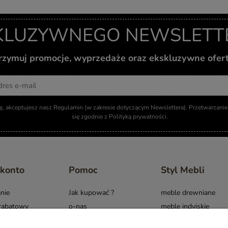
KLUZYWNEGO NEWSLETTER
otrzymuj promocje, wyprzedaże oraz ekskluzywne ofer
Adres email
ię, akceptujesz nasz Regulamin (w zakresie dotyczącym Newslettera). Przetwarzan
się zgodnie z Polityką prywatności.
 konto
Pomoc
Styl Mebli
nie
Jak kupować ?
meble drewniane
rabatowy
o-nas
meble indyjskie
i komentarze
Raty/Leasing
meble boho