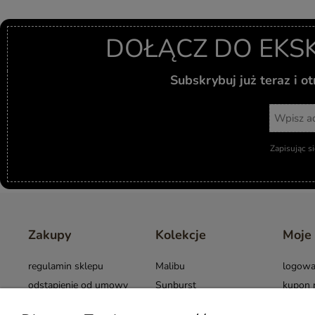
DOŁĄCZ DO EKS
Subskrybuj już teraz i 
Zapisując s
Zakupy
Kolekcje
Moje
regulamin sklepu
Malibu
logowa
odstąpienie od umowy
Sunburst
kupon 
Warunki użytkowania
Cross
opinie 