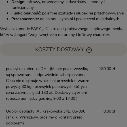
Design:
loftowy, nowoczesny, industrialny – modny i
funkcjonalny.
Funkcjonalność:
pojemne szuflady i słupek na przechowywanie.
Przeznaczenie:
do salonu, sypialni i przestrzeni mieszkalnych.
Wybierz komodę EASY, jeśli szukasz praktycznego i stylowego mebla,
który wzbogaci Twoje wnętrze o naturalny i loftowy charakter.
KOSZTY DOSTAWY
przesyłka kurierska DHL
(Meble przed wysyłką
180,00 zł
są sprawdzane i odpowiednio zabezpieczone.
Cena nie obejmuje wniesieni przesyłek o wadze
powyżej 30 kg i przesyłek paletowych których
cena zaczyna się od 180 zł.. Dostawy są w dni
robocze pomiędzy godziną 9.00 a 17.00 )
Odbiór osobisty
(Al. Krakowska 34B, 05-090
0,00 zł
Janki k. Warszawy, prosimy o kontakt przed
odbiorem)