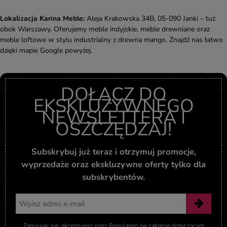
Lokalizacja Karina Meble:
Aleja Krakowska 34B, 05-090 Janki – tuż
obok Warszawy. Oferujemy meble indyjskie, meble drewniane oraz
meble loftowe w stylu industrialny z drewna mango. Znajdź nas łatwo
dzięki mapie Google powyżej.
DOŁĄCZ DO
EKSKLUZYWNEGO
NEWSLETTERA I
OSZCZĘDZAJ!
Subskrybuj już teraz i otrzymuj promocje,
wyprzedaże oraz ekskluzywne oferty tylko dla
subskrybentów.
Adres email
Zapisując się, akceptujesz nasz Regulamin (w zakresie dotyczącym