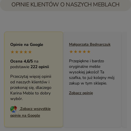
OPINIE KLIENTÓW O NASZYCH MEBLACH
Monika Andrzejewska
Opinie na Google
Małgorzata Bednarczuk
Z
★★★★★
★★★★★
★★★★★
Bardzo solidny, piękny
Przepiękne i bardzo
S
Ocena 4,6/5
na
mebel (biblioteczka).
oryginalne meble
K
podstawie
222 opinii
Świetny kontakt z
wysokiej jakości! Ta
w
Przeczytaj więcej opinii
pracownikami sklepu.
szafka, to już kolejny mój
m
od naszych klientów i
Polecam serdecznie.
zakup w tym sklepie.
przekonaj się, dlaczego
Z
Zobacz opinię
Karina Meble to dobry
Zobacz opinię
wybór.
Zobacz wszystkie
opinie na Google