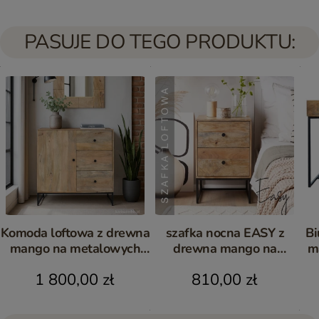
PASUJE DO TEGO PRODUKTU:
Komoda loftowa z drewna
szafka nocna EASY z
Bi
mango na metalowych
drewna mango na
m
nogach 88 cm Easy
metalowych nogach dwie
1 800,00 zł
810,00 zł
szuflady