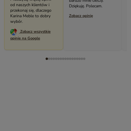
bardzo mnie cieszy.
p
od naszych klientów i
Dziękuję. Polecam.
P
przekonaj się, dlaczego
Karina Meble to dobry
Zobacz opinię
Z
wybór.
Zobacz wszystkie
opinie na Google