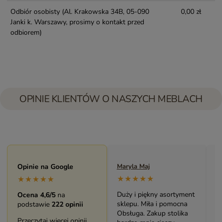
Odbiór osobisty
(Al. Krakowska 34B, 05-090
0,00 zł
Janki k. Warszawy, prosimy o kontakt przed
odbiorem)
OPINIE KLIENTÓW O NASZYCH MEBLACH
Opinie na Google
Maryla Maj
M
★★★★★
★★★★★
Duży i piękny asortyment
B
Ocena 4,6/5
na
sklepu. Miła i pomocna
m
podstawie
222 opinii
Obsługa. Zakup stolika
Ś
Przeczytaj więcej opinii