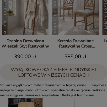
Drabina Drewniana
Krzesło Drewniane
L
Wieszak Styl Rustykalny
Rustykalne Cross
Postarzane Komplet 2 szt.
390,00 zł
585,00 zł
WYJĄTKOWE OKAZJE: MEBLE INDYJSKIE I
LOFTOWE W NIŻSZYCH CENACH
Szukasz wyjątkowych mebli drewnianych w lepszej cenie? Tu znajdziesz
najlepsze okazje: mebli loftowych, specjalne rabaty na ręcznie rzeźbione
meble indyjskie i sezonowe wyprzedaże. Oferta jest limitowana!