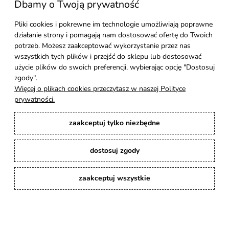
Dbamy o Twoją prywatność
Moje konto
Pliki cookies i pokrewne im technologie umożliwiają poprawne
działanie strony i pomagają nam dostosować ofertę do Twoich
Pomoc
potrzeb. Możesz zaakceptować wykorzystanie przez nas
wszystkich tych plików i przejść do sklepu lub dostosować
Styl Mebli
użycie plików do swoich preferencji, wybierając opcję "Dostosuj
zgody".
Więcej o plikach cookies przeczytasz w naszej Polityce
Rodzaje drewna
prywatności.
zaakceptuj tylko niezbędne
Kontakt
dostosuj zgody
Karina Meble
: Ręcznie robione meble indyjskie, loftowe, industrialne i boho z
litego drewna. | Copyright © 2008–2026
zaakceptuj wszystkie
pokaż pełną wersję strony
Sklep internetowy Shoper Premium