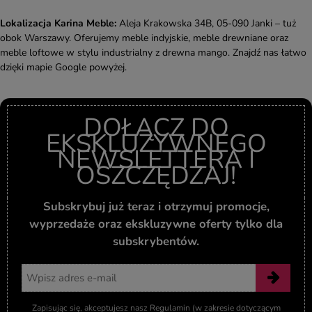
Lokalizacja Karina Meble:
Aleja Krakowska 34B, 05-090 Janki – tuż
obok Warszawy. Oferujemy meble indyjskie, meble drewniane oraz
meble loftowe w stylu industrialny z drewna mango. Znajdź nas łatwo
dzięki mapie Google powyżej.
DOŁĄCZ DO
EKSKLUZYWNEGO
NEWSLETTERA I
OSZCZĘDZAJ!
Subskrybuj już teraz i otrzymuj promocje,
wyprzedaże oraz ekskluzywne oferty tylko dla
subskrybentów.
Adres email
Zapisując się, akceptujesz nasz Regulamin (w zakresie dotyczącym