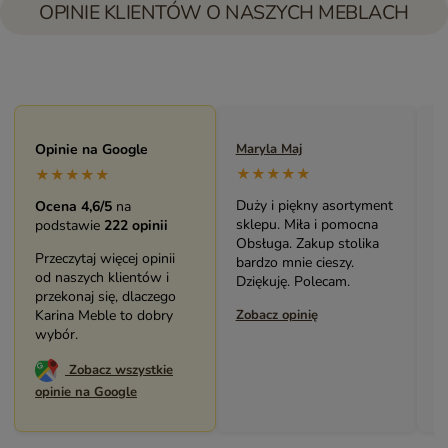
OPINIE KLIENTÓW O NASZYCH MEBLACH
Maryla Maj
Opinie na Google
Monika Andrzejewska
M
★★★★★
★★★★★
★★★★★
Duży i piękny asortyment
Bardzo solidny, piękny
P
Ocena 4,6/5
na
sklepu. Miła i pomocna
mebel (biblioteczka).
o
podstawie
222 opinii
Obsługa. Zakup stolika
Świetny kontakt z
w
Przeczytaj więcej opinii
bardzo mnie cieszy.
pracownikami sklepu.
s
od naszych klientów i
Dziękuję. Polecam.
Polecam serdecznie.
z
przekonaj się, dlaczego
Zobacz opinię
Karina Meble to dobry
Zobacz opinię
Z
wybór.
Zobacz wszystkie
opinie na Google