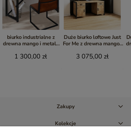
biurko industrialne z
Duże biurko loftowe Just
D
drewna mango i metalu
For Me z drewna mango i
d
JUST FOR ME
metalu 150 cm
1 300,00 zł
3 075,00 zł
Zakupy
Kolekcje