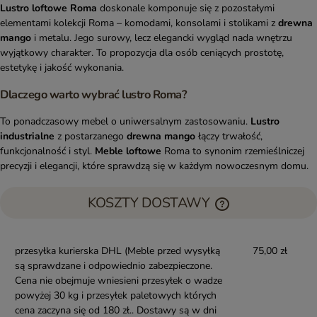
Lustro loftowe Roma
doskonale komponuje się z pozostałymi
elementami kolekcji Roma – komodami, konsolami i stolikami z
drewna
mango
i metalu. Jego surowy, lecz elegancki wygląd nada wnętrzu
wyjątkowy charakter. To propozycja dla osób ceniących prostotę,
estetykę i jakość wykonania.
Dlaczego warto wybrać lustro Roma?
To ponadczasowy mebel o uniwersalnym zastosowaniu.
Lustro
industrialne
z postarzanego
drewna mango
łączy trwałość,
funkcjonalność i styl.
Meble loftowe
Roma to synonim rzemieślniczej
precyzji i elegancji, które sprawdzą się w każdym nowoczesnym domu.
KOSZTY DOSTAWY
przesyłka kurierska DHL
(Meble przed wysyłką
75,00 zł
są sprawdzane i odpowiednio zabezpieczone.
Cena nie obejmuje wniesieni przesyłek o wadze
powyżej 30 kg i przesyłek paletowych których
cena zaczyna się od 180 zł.. Dostawy są w dni