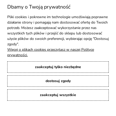
Dbamy o Twoją prywatność
Moje konto
Pliki cookies i pokrewne im technologie umożliwiają poprawne
działanie strony i pomagają nam dostosować ofertę do Twoich
Pomoc
potrzeb. Możesz zaakceptować wykorzystanie przez nas
wszystkich tych plików i przejść do sklepu lub dostosować
Styl Mebli
użycie plików do swoich preferencji, wybierając opcję "Dostosuj
zgody".
Więcej o plikach cookies przeczytasz w naszej Polityce
Rodzaje drewna
prywatności.
zaakceptuj tylko niezbędne
Kontakt
dostosuj zgody
Karina Meble
: Ręcznie robione meble indyjskie, loftowe, industrialne i boho z
litego drewna. | Copyright © 2008–2026
zaakceptuj wszystkie
pokaż pełną wersję strony