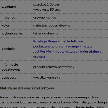
szerokość: 60 cm.
wymiary
:
wysokość: 90 cm.
materiał
:
drewno mango
kolor
:
naturalny odcień drewna
wykończenie
:
lakier do drewna
Kolekcja Roma – meble loftowe z
postarzanego drewna mango i metalu
,
kolekcja
:
Just For Me – meble loftowe i industrialne z
drewna
informacje
produkt celowo postarzany
dodatkowe
:
transport
:
wysyłka kurierska
Naturalne drewno i styl loftowy
Rama lustra wykonana jest z postarzanego
drewna mango
, które
zachwyca widocznym usłojeniem i ciepłą barwą. Minimalistyczny design
w połączeniu z naturalnym materiałem sprawia, że
lustro industrialne