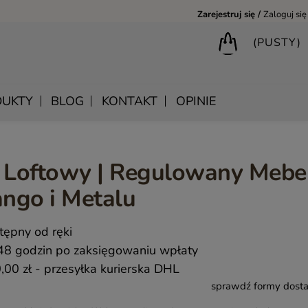
Zarejestruj się
Zaloguj się
(PUSTY)
UKTY
BLOG
KONTAKT
OPINIE
ł Loftowy | Regulowany Mebe
BIURKA DREWNIANE
SHANTI – DREWNIANE MEBLE RZEŹBIONE
LUSTRA DREWNIANE
ngo i Metalu
BIBLIOTECZKI DREWNIANE
MANDALA – INDYJSKIE MEBLE RZEŹBIONE
SKRZYNIE DREWNIANE
MEBLE BOHO SKANDYNAWSKIE – DREWNIANE NATURAL
WIESZAKI DREWNIANE
tępny od ręki
MONSOON – MEBLE RZEŹBIONE BOHO NOWOCZESNE
KONSOLE DREWNIANE
48 godzin po zaksięgowaniu wpłaty
SAHARA – MEBLE VINTAGE LOFT
,00 zł
- przesyłka kurierska DHL
sprawdź formy dost
SAFFRON – MEBLE INDYJSKIE I ORIENTALNE
CHAKRA – MEBLE LOFTOWE DREWNIANE