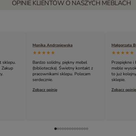
OPINIE KLIENTÓW O NASZYCH MEBLACH
 Andrzejewska
Małgorzata Bednarczuk
★★
★★★★★
solidny, piękny mebel
Przepiękne i bardzo oryginalne
teczka). Świetny kontakt z
meble wysokiej jakości! Ta szafka,
ikami sklepu. Polecam
to już kolejny mój zakup w tym
nie.
sklepie.
opinię
Zobacz opinię