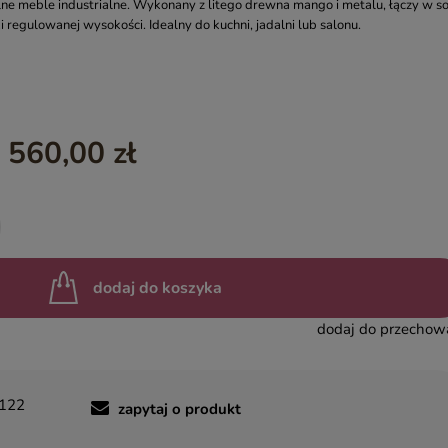
lne meble industrialne. Wykonany z litego drewna mango i metalu, łączy w s
i regulowanej wysokości. Idealny do kuchni, jadalni lub salonu.
YASMIN – EGZOTYCZNE MEBLE DREWNIANE
INDIAN SUMMER – KOLOROWE MEBLE INDYJSKIE RZEŹBIO
BOHO LOCO – NATURALNE DREWNO RZEŹBIONE
MASALA – KOLOROWE MEBLE INDYJSKIE
 560,00 zł
BINDI – MEBLE ORIENTALNE ZŁOTE
dodaj do koszyka
dodaj do przechow
122
zapytaj o produkt