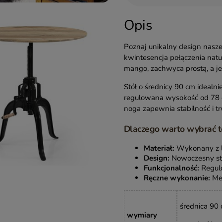
Opis
Poznaj unikalny design nasz
kwintesencja połączenia natu
mango, zachwyca prostą, a je
Stół o średnicy 90 cm idealnie
regulowana wysokość od 78 
noga zapewnia stabilność i tr
Dlaczego warto wybrać t
Materiał:
Wykonany z li
Design:
Nowoczesny styl
Funkcjonalność:
Regulo
Ręczne wykonanie:
Meb
średnica 90 
wymiary