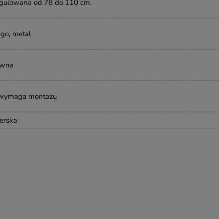
egulowana od 78 do 110
cm
.
go, metal
ewna
 wymaga montażu
erska