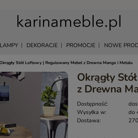
LAMPY
DEKORACJE
PROMOCJE
NOWE PROD
Okrągły Stół Loftowy | Regulowany Mebel z Drewna Mango i Metalu
Okrągły Stó
U
EWNIANE
MANGO – MEBLE Z LITEGO DREWNA NATURALNE
ŁÓŻKA DREWNIANE
z Drewna Ma
LU
KAWOWE
MEBLE Z PALISANDRU INDYJSKIEGO
SZAFKI NOCNE DREWNIANE
DREWNIANE
MEBLE INDYJSKIE Z AKACJI
SZAFY DREWNIANE
Dostępność:
dos
KI WISZĄCE
QUEEN – KLASYCZNE MEBLE DREWNIANE
Wysyłka w:
do 
Y SKÓRZANE
MEBLE RUSTYKALNE DREWNIANE
Dostawa:
270
 UNIKATOWE
HAMPTON ISLAND – MEBLE W STYLU HAMPTON