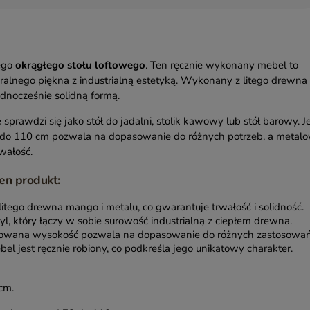
ego
okrągłego stołu loftowego
. Ten ręcznie wykonany mebel to
ralnego piękna z industrialną estetyką. Wykonany z litego drewna
dnocześnie solidną formą.
 sprawdzi się jako stół do jadalni, stolik kawowy lub stół barowy. J
do 110 cm pozwala na dopasowanie do różnych potrzeb, a metal
wałość.
en produkt:
tego drewna mango i metalu, co gwarantuje trwałość i solidność.
, który łączy w sobie surowość industrialną z ciepłem drewna.
wana wysokość pozwala na dopasowanie do różnych zastosowań
el jest ręcznie robiony, co podkreśla jego unikatowy charakter.
cm.