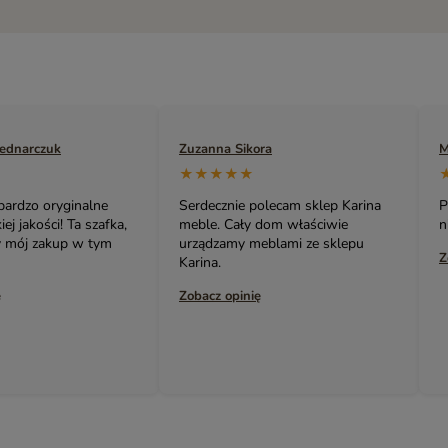
Zuzanna Sikora
Marek Naruszewicz
★★★★★
★★★★★
Serdecznie polecam sklep Karina
Polecam. Bardzo oryginaln
meble. Cały dom właściwie
niedrogie meble i nie tylk
urządzamy meblami ze sklepu
Zobacz opinię
Karina.
Zobacz opinię