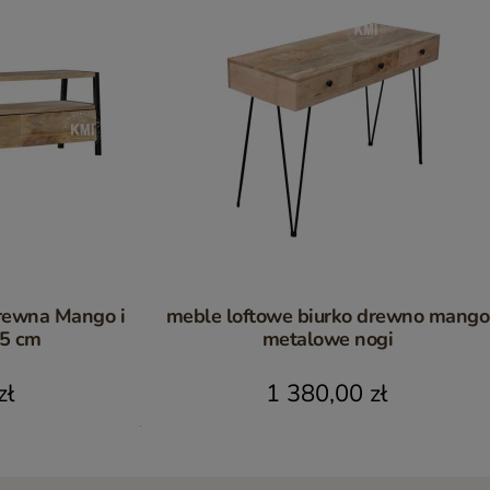
rewna Mango i
meble loftowe biurko drewno mango
75 cm
metalowe nogi
zł
1 380,00 zł