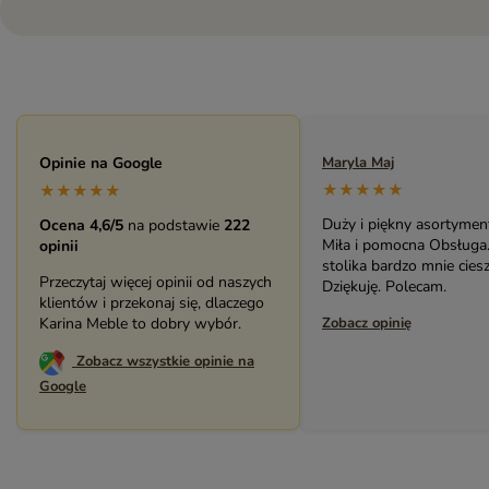
Opinie na Google
Maryla Maj
Monika
★★★★★
★★★
★★★★★
Duży i piękny asortyment sklepu.
Bardzo 
Ocena 4,6/5
na podstawie
222
Miła i pomocna Obsługa. Zakup
(biblio
opinii
stolika bardzo mnie cieszy.
pracown
Przeczytaj więcej opinii od naszych
Dziękuję. Polecam.
serdecz
klientów i przekonaj się, dlaczego
Karina Meble to dobry wybór.
Zobacz opinię
Zobacz 
Zobacz wszystkie opinie na
Google