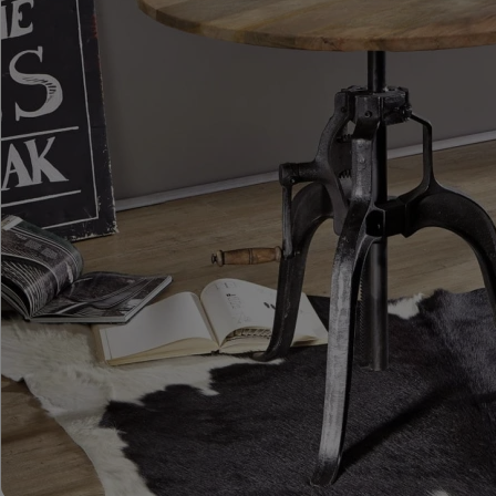
ROMA – MEBLE LOFTOWE MANGO I METAL
WESTPORT – LOFTOWE MEBLE VINTAGE
RIVERSIDE – POSTARZONE MEBLE LOFTOWE DREWNIANE
MILO – NOWOCZESNE MEBLE INDYJSKIE Z DREWNA MANGO