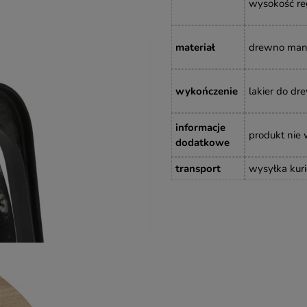
wysokość r
materiał
drewno man
wykończenie
lakier do dr
informacje
produkt nie
dodatkowe
transport
wysyłka kuri