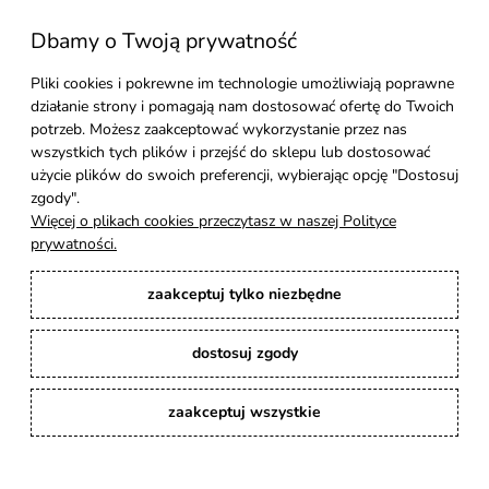
Dbamy o Twoją prywatność
Moje konto
Pliki cookies i pokrewne im technologie umożliwiają poprawne
działanie strony i pomagają nam dostosować ofertę do Twoich
Pomoc
potrzeb. Możesz zaakceptować wykorzystanie przez nas
wszystkich tych plików i przejść do sklepu lub dostosować
Styl Mebli
użycie plików do swoich preferencji, wybierając opcję "Dostosuj
zgody".
Więcej o plikach cookies przeczytasz w naszej Polityce
Rodzaje drewna
prywatności.
zaakceptuj tylko niezbędne
Kontakt
dostosuj zgody
Karina Meble
: Ręcznie robione meble indyjskie, loftowe, industrialne i boho z
litego drewna. | Copyright © 2008–2026
zaakceptuj wszystkie
pokaż pełną wersję strony