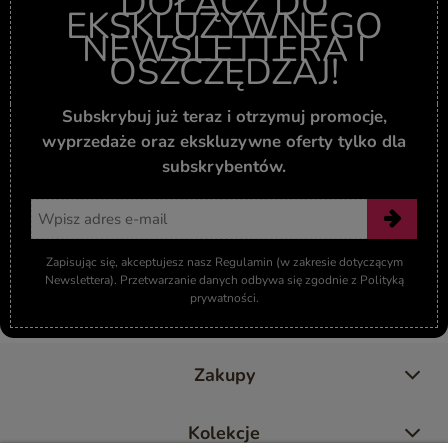
DOŁĄCZ DO
EKSKLUZYWNEGO
NEWSLETTERA I
OSZCZĘDZAJ!
Subskrybuj już teraz i otrzymuj promocje,
wyprzedaże oraz ekskluzywne oferty tylko dla
subskrybentów.
Adres email
Zapisując się, akceptujesz nasz Regulamin (w zakresie dotyczącym
Newslettera). Przetwarzanie danych odbywa się zgodnie z Polityką
prywatności.
Zakupy
Kolekcje