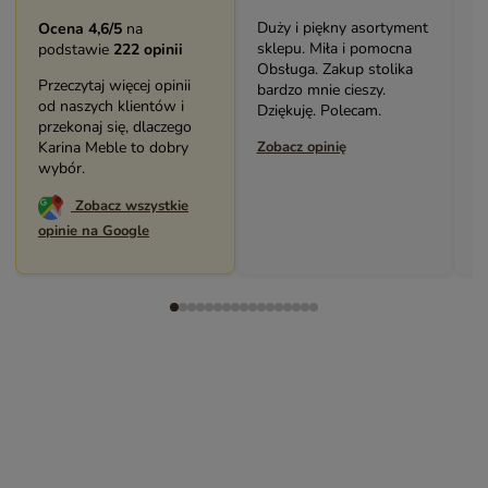
Duży i piękny asortyment
B
Ocena 4,6/5
na
sklepu. Miła i pomocna
m
podstawie
222 opinii
Obsługa. Zakup stolika
Ś
Przeczytaj więcej opinii
bardzo mnie cieszy.
p
od naszych klientów i
Dziękuję. Polecam.
P
przekonaj się, dlaczego
Karina Meble to dobry
Zobacz opinię
Z
wybór.
Zobacz wszystkie
opinie na Google