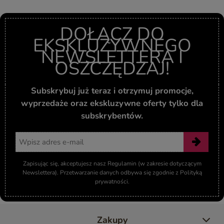
DOŁĄCZ DO
EKSKLUZYWNEGO
NEWSLETTERA I
OSZCZĘDZAJ!
Subskrybuj już teraz i otrzymuj promocje,
wyprzedaże oraz ekskluzywne oferty tylko dla
subskrybentów.
Adres email
Zapisując się, akceptujesz nasz Regulamin (w zakresie dotyczącym
Newslettera). Przetwarzanie danych odbywa się zgodnie z Polityką
prywatności.
Zakupy