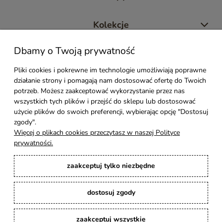
Kolekcje
Dbamy o Twoją prywatność
Moje konto
Pliki cookies i pokrewne im technologie umożliwiają poprawne
działanie strony i pomagają nam dostosować ofertę do Twoich
Pomoc
potrzeb. Możesz zaakceptować wykorzystanie przez nas
wszystkich tych plików i przejść do sklepu lub dostosować
Styl Mebli
użycie plików do swoich preferencji, wybierając opcję "Dostosuj
zgody".
Więcej o plikach cookies przeczytasz w naszej Polityce
Rodzaje drewna
prywatności.
zaakceptuj tylko niezbędne
Kontakt
dostosuj zgody
Karina Meble
: Ręcznie robione meble indyjskie, loftowe, industrialne i boho z
litego drewna. | Copyright © 2008–2026
zaakceptuj wszystkie