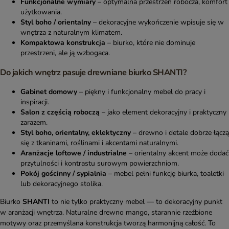
Funkcjonalne wymiary
– optymalna przestrzeń robocza, komfort
użytkowania.
Styl boho / orientalny
– dekoracyjne wykończenie wpisuje się w
wnętrza z naturalnym klimatem.
Kompaktowa konstrukcja
– biurko, które nie dominuje
przestrzeni, ale ją wzbogaca.
Do jakich wnętrz pasuje drewniane biurko SHANTI?
Gabinet domowy
– piękny i funkcjonalny mebel do pracy i
inspiracji.
Salon z częścią roboczą
– jako element dekoracyjny i praktyczny
zarazem.
Styl boho, orientalny, eklektyczny
– drewno i detale dobrze łączą
się z tkaninami, roślinami i akcentami naturalnymi.
Aranżacje loftowe / industrialne
– orientalny akcent może dodać
przytulności i kontrastu surowym powierzchniom.
Pokój gościnny / sypialnia
– mebel pełni funkcję biurka, toaletki
lub dekoracyjnego stolika.
Biurko
SHANTI
to nie tylko praktyczny mebel — to dekoracyjny punkt
w aranżacji wnętrza. Naturalne drewno mango, starannie rzeźbione
motywy oraz przemyślana konstrukcja tworzą harmonijną całość. To