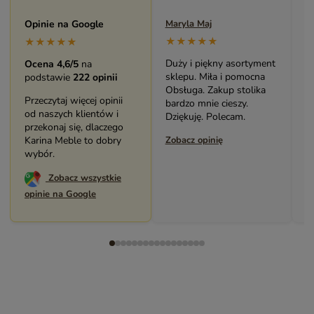
Maryla Maj
Opinie na Google
Monika Andrzejewska
M
★★★★★
★★★★★
★★★★★
Duży i piękny asortyment
Bardzo solidny, piękny
P
Ocena 4,6/5
na
sklepu. Miła i pomocna
mebel (biblioteczka).
o
podstawie
222 opinii
Obsługa. Zakup stolika
Świetny kontakt z
w
Przeczytaj więcej opinii
bardzo mnie cieszy.
pracownikami sklepu.
s
od naszych klientów i
Dziękuję. Polecam.
Polecam serdecznie.
z
przekonaj się, dlaczego
Zobacz opinię
Karina Meble to dobry
Zobacz opinię
Z
wybór.
Zobacz wszystkie
opinie na Google