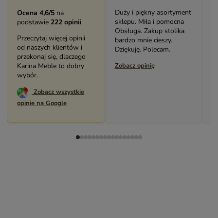
Duży i piękny asortyment
B
Ocena 4,6/5
na
sklepu. Miła i pomocna
m
podstawie
222 opinii
Obsługa. Zakup stolika
Ś
Przeczytaj więcej opinii
bardzo mnie cieszy.
p
od naszych klientów i
Dziękuję. Polecam.
P
przekonaj się, dlaczego
Karina Meble to dobry
Zobacz opinię
Z
wybór.
Zobacz wszystkie
opinie na Google