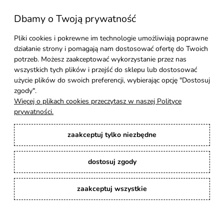
Dbamy o Twoją prywatność
Moje konto
Pliki cookies i pokrewne im technologie umożliwiają poprawne
działanie strony i pomagają nam dostosować ofertę do Twoich
Pomoc
potrzeb. Możesz zaakceptować wykorzystanie przez nas
wszystkich tych plików i przejść do sklepu lub dostosować
Styl Mebli
użycie plików do swoich preferencji, wybierając opcję "Dostosuj
zgody".
Więcej o plikach cookies przeczytasz w naszej Polityce
Rodzaje drewna
prywatności.
zaakceptuj tylko niezbędne
Kontakt
dostosuj zgody
Karina Meble
: Ręcznie robione meble indyjskie, loftowe, industrialne i boho z
litego drewna. | Copyright © 2008–2026
zaakceptuj wszystkie
pokaż pełną wersję strony