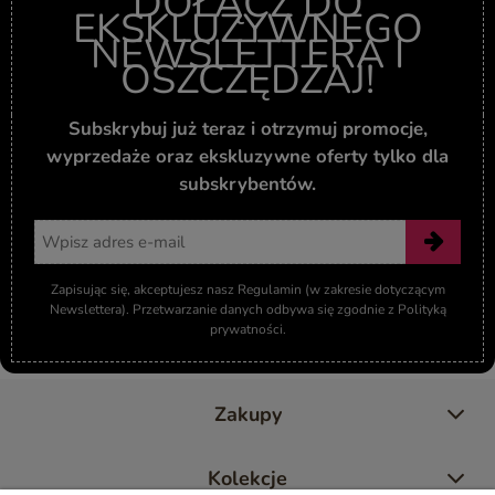
DOŁĄCZ DO
EKSKLUZYWNEGO
NEWSLETTERA I
OSZCZĘDZAJ!
Subskrybuj już teraz i otrzymuj promocje,
wyprzedaże oraz ekskluzywne oferty tylko dla
subskrybentów.
Adres email
Zapisując się, akceptujesz nasz Regulamin (w zakresie dotyczącym
Newslettera). Przetwarzanie danych odbywa się zgodnie z Polityką
prywatności.
Zakupy
Kolekcje