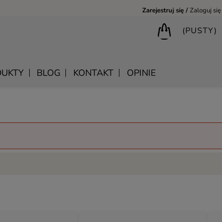
Zarejestruj się
Zaloguj się
(PUSTY)
UKTY
BLOG
KONTAKT
OPINIE
BIURKA DREWNIANE
SHANTI – DREWNIANE MEBLE RZEŹBIONE
LUSTRA DREWNIANE
BIBLIOTECZKI DREWNIANE
MANDALA – INDYJSKIE MEBLE RZEŹBIONE
SKRZYNIE DREWNIANE
MEBLE BOHO SKANDYNAWSKIE – DREWNIANE NATURAL
KONSOLE DREWNIANE
MONSOON – MEBLE RZEŹBIONE BOHO NOWOCZESNE
WIESZAKI DREWNIANE
SAHARA – MEBLE VINTAGE LOFT
SAFFRON – MEBLE INDYJSKIE I ORIENTALNE
CHAKRA – MEBLE LOFTOWE DREWNIANE