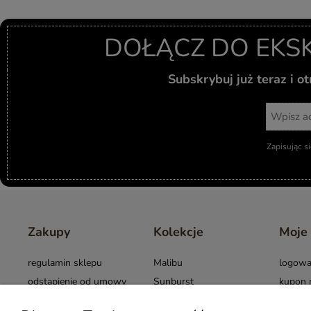
DOŁĄCZ DO EKS
Subskrybuj już teraz i 
Zapisując s
Zakupy
Kolekcje
Moje
regulamin sklepu
Malibu
logowa
odstąpienie od umowy
Sunburst
kupon 
Warunki użytkowania
Cross
opinie 