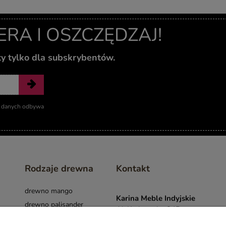
A I OSZCZĘDZAJ!
ty tylko dla subskrybentów.
ie danych odbywa
Rodzaje drewna
Kontakt
drewno mango
Karina Meble Indyjskie
drewno palisander
Al. Krakowska 34B
drewno akacja
05-090 Janki k.