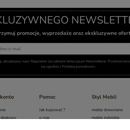
KLUZYWNEGO NEWSLETTER
otrzymuj promocje, wyprzedaże oraz ekskluzywne ofer
Adres email
ię, akceptujesz nasz Regulamin (w zakresie dotyczącym Newslettera). Przetwarzan
się zgodnie z Polityką prywatności.
 konto
Pomoc
Styl Mebli
nie
Jak kupować ?
meble drewniane
rabatowy
o-nas
meble indyjskie
i komentarze
Raty/Leasing
meble boho