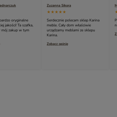
Bednarczuk
Zuzanna Sikora
M
YASMIN – EGZOTYCZNE MEBLE DREWNIANE
★★★★★
INDIAN SUMMER – KOLOROWE MEBLE INDYJSKIE RZEŹBIO
 bardzo oryginalne
Serdecznie polecam sklep Karina
P
BOHO LOCO – NATURALNE DREWNO RZEŹBIONE
j jakości! Ta szafka,
meble. Cały dom właściwie
n
ny mój zakup w tym
urządzamy meblami ze sklepu
MASALA – KOLOROWE MEBLE INDYJSKIE
Z
Karina.
BINDI – MEBLE ORIENTALNE ZŁOTE
ę
Zobacz opinię