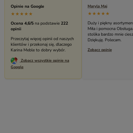
ROMA – MEBLE LOFTOWE MANGO I METAL
Opinie na Google
Maryla Maj
★★★★★
WESTPORT – LOFTOWE MEBLE VINTAGE
★★★★★
RIVERSIDE – POSTARZONE MEBLE LOFTOWE DREWNIANE
Duży i piękny asortymen
Ocena 4,6/5
na podstawie
222
Miła i pomocna Obsługa
opinii
MILO – NOWOCZESNE MEBLE INDYJSKIE Z DREWNA MANGO
stolika bardzo mnie ciesz
Przeczytaj więcej opinii od naszych
Dziękuję. Polecam.
klientów i przekonaj się, dlaczego
Karina Meble to dobry wybór.
Zobacz opinię
Zobacz wszystkie opinie na
Google