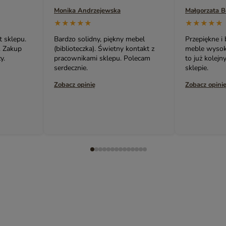
Monika Andrzejewska
Małgorzata 
★★★★★
★★★★★
t sklepu.
Bardzo solidny, piękny mebel
Przepiękne i
. Zakup
(biblioteczka). Świetny kontakt z
meble wysokie
y.
pracownikami sklepu. Polecam
to już kolej
serdecznie.
sklepie.
Zobacz opinię
Zobacz opini